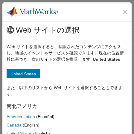
コンテンツへスキップ
MATLAB ヘルプ センター
オフキャンバス ナビゲーション メ
メインコンテンツ
Web サイトの選択
リソース
並べ替え
ソース
Web サイトを選択すると、翻訳されたコンテンツにアクセス
し、地域のイベントやサービスを確認できます。現在の位置情
ステータス
報に基づき、次のサイトの選択を推奨します:
United States
United States
また、以下のリストから Web サイトを選択することもできま
す。
南北アメリカ
América Latina
(Español)
Canada
(English)
United States
(English)