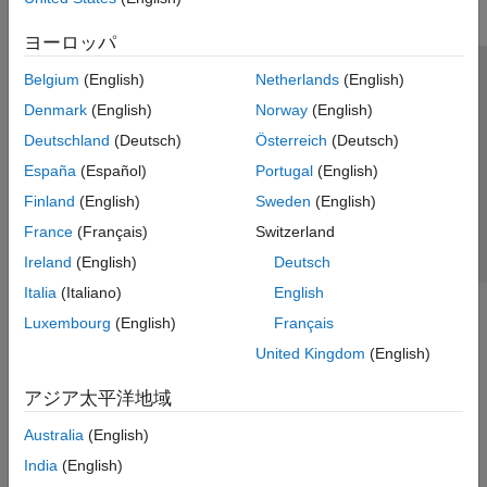
ヨーロッパ
Belgium
(English)
Netherlands
(English)
トラストセンター
商標
プライバシー ポリシー
Denmark
(English)
Norway
(English)
違法コピー防止
アプリケーション ステータス
お問い合わせ
Deutschland
(Deutsch)
Österreich
(Deutsch)
© 1994-2026 The MathWorks, Inc.
España
(Español)
Portugal
(English)
Finland
(English)
Sweden
(English)
Web サイ
日本
France
(Français)
Switzerland
Ireland
(English)
Deutsch
Italia
(Italiano)
English
Luxembourg
(English)
Français
United Kingdom
(English)
アジア太平洋地域
Australia
(English)
India
(English)