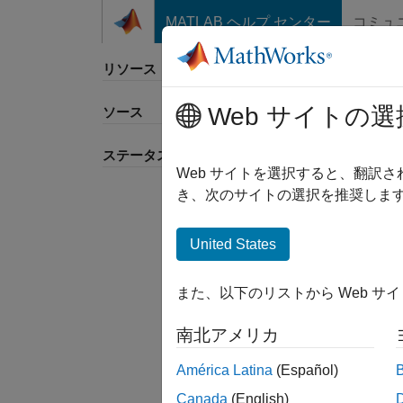
コンテンツへスキップ
MATLAB ヘルプ センター
コミュ
リソース
Web サイトの選
ソース
並べ
ステータス
Web サイトを選択すると、翻訳
き、次のサイトの選択を推奨します
United States
また、以下のリストから Web サ
南北アメリカ
América Latina
(Español)
Canada
(English)