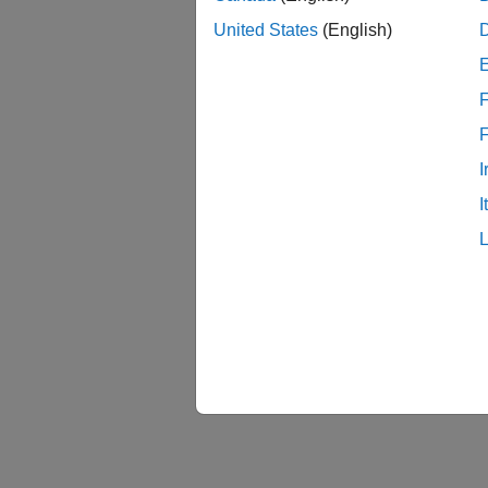
United States
(English)
F
I
I