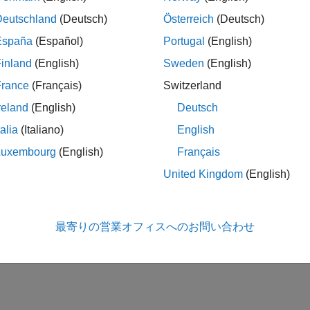
Deutschland
(Deutsch)
Österreich
(Deutsch)
España
(Español)
Portugal
(English)
inland
(English)
Sweden
(English)
France
(Français)
Switzerland
reland
(English)
Deutsch
talia
(Italiano)
English
Luxembourg
(English)
Français
United Kingdom
(English)
最寄りの営業オフィスへのお問い合わせ