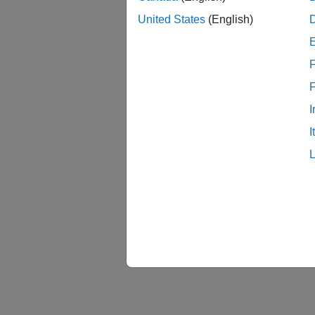
United States
(English)
F
I
I