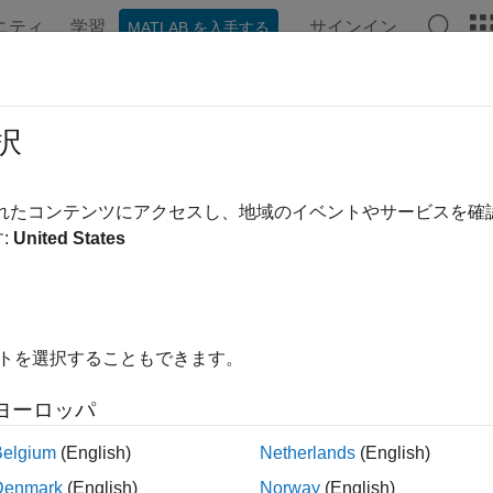
ニティ
学習
サインイン
MATLAB を入手する
択
替え
されたコンテンツにアクセスし、地域のイベントやサービスを
:
United States
イトを選択することもできます。
ヨーロッパ
Belgium
(English)
Netherlands
(English)
Denmark
(English)
Norway
(English)