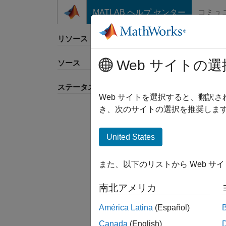
コンテンツへスキップ
MATLAB ヘルプ センター
コミュ
リソース
Web サイトの選
ソース
並べ
ステータス
Web サイトを選択すると、翻訳
き、次のサイトの選択を推奨します
United States
また、以下のリストから Web サ
南北アメリカ
América Latina
(Español)
Canada
(English)