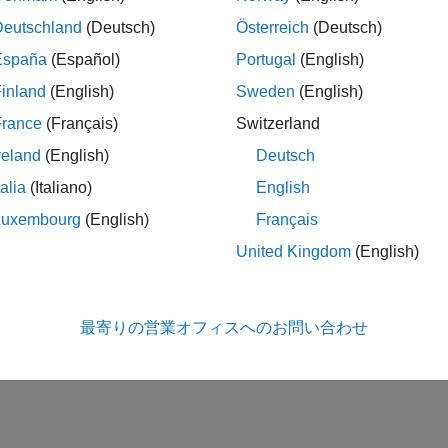
Deutschland
(Deutsch)
Österreich
(Deutsch)
España
(Español)
Portugal
(English)
inland
(English)
Sweden
(English)
France
(Français)
Switzerland
reland
(English)
Deutsch
talia
(Italiano)
English
Luxembourg
(English)
Français
United Kingdom
(English)
最寄りの営業オフィスへのお問い合わせ