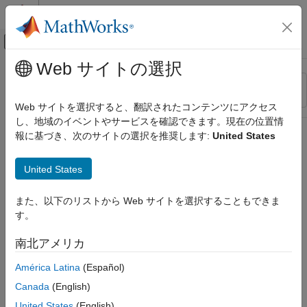
コンテンツへスキップ
MATLAB ヘルプ センター
オフキャンバス ナビゲーション メ
メインコンテンツ
Web サイトの選択
リソース
並べ替え
ソース
Web サイトを選択すると、翻訳されたコンテンツにアクセス
し、地域のイベントやサービスを確認できます。現在の位置情
ステータス
報に基づき、次のサイトの選択を推奨します:
United States
United States
また、以下のリストから Web サイトを選択することもできま
す。
南北アメリカ
América Latina
(Español)
Canada
(English)
United States
(English)