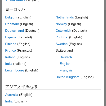
ヨーロッパ
Belgium
(English)
Netherlands
(English)
トラストセンター
商標
プライバシー ポリシー
Denmark
(English)
Norway
(English)
違法コピー防止
アプリケーション ステータス
お問い合わせ
Deutschland
(Deutsch)
Österreich
(Deutsch)
© 1994-2026 The MathWorks, Inc.
España
(Español)
Portugal
(English)
Finland
(English)
Sweden
(English)
Web サイ
日本
France
(Français)
Switzerland
Ireland
(English)
Deutsch
Italia
(Italiano)
English
Luxembourg
(English)
Français
United Kingdom
(English)
アジア太平洋地域
Australia
(English)
India
(English)