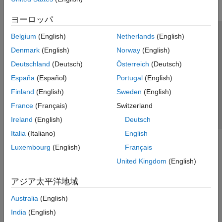
ヨーロッパ
Belgium
(English)
Netherlands
(English)
トラストセンター
商標
プライバシー ポリシー
Denmark
(English)
Norway
(English)
違法コピー防止
アプリケーション ステータス
お問い合わせ
Deutschland
(Deutsch)
Österreich
(Deutsch)
© 1994-2026 The MathWorks, Inc.
España
(Español)
Portugal
(English)
Finland
(English)
Sweden
(English)
Web サイ
日本
France
(Français)
Switzerland
Ireland
(English)
Deutsch
Italia
(Italiano)
English
Luxembourg
(English)
Français
United Kingdom
(English)
アジア太平洋地域
Australia
(English)
India
(English)