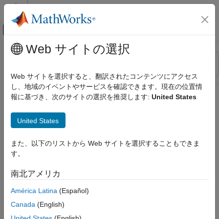
コンテンツへスキップ
MATLAB ヘルプ センター
オフキャンバス ナビゲーション メ
メインコンテンツ
Web サイトの選択
リソース
並べ替え
ソース
Web サイトを選択すると、翻訳されたコンテンツにアクセス
し、地域のイベントやサービスを確認できます。現在の位置情
ステータス
報に基づき、次のサイトの選択を推奨します:
United States
United States
また、以下のリストから Web サイトを選択することもできま
す。
南北アメリカ
América Latina
(Español)
Canada
(English)
United States
(English)