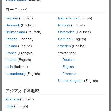
ヨーロッパ
Belgium
(English)
Netherlands
(English)
Denmark
(English)
Norway
(English)
Deutschland
(Deutsch)
Österreich
(Deutsch)
España
(Español)
Portugal
(English)
Finland
(English)
Sweden
(English)
France
(Français)
Switzerland
MathWorks
Ireland
(English)
Deutsch
Accelerating the pace of engineering and science
Italia
(Italiano)
English
製品を見る
Luxembourg
(English)
Français
United Kingdom
(English)
評価版の入手・製品の購入
アジア太平洋地域
使い方を学ぶ
Australia
(English)
サポートを受ける
India
(English)