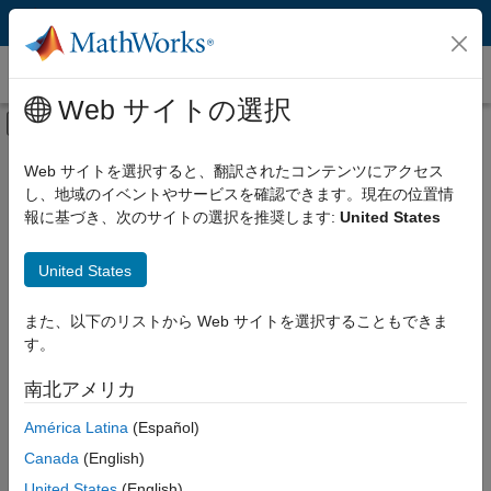
コンテンツへスキップ
検索
Web サイトの選択
オフキャンバス ナビゲーション メ
メインコンテンツ
検索
検索
リソース
Web サイトを選択すると、翻訳されたコンテンツにアクセス
し、地域のイベントやサービスを確認できます。現在の位置情
報に基づき、次のサイトの選択を推奨します:
United States
United States
また、以下のリストから Web サイトを選択することもできま
す。
南北アメリカ
América Latina
(Español)
Canada
(English)
United States
(English)