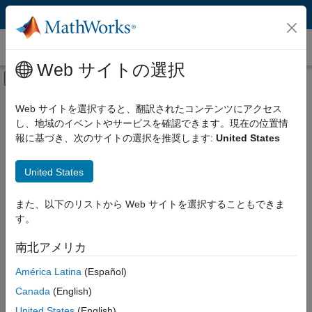
コンテンツへスキップ
検索
Web サイトの選択
オフキャンバス ナビゲーション メ
メインコンテンツ
検索
検索
リソース
Web サイトを選択すると、翻訳されたコンテンツにアクセス
し、地域のイベントやサービスを確認できます。現在の位置情
報に基づき、次のサイトの選択を推奨します:
United States
United States
また、以下のリストから Web サイトを選択することもできま
す。
南北アメリカ
América Latina
(Español)
Canada
(English)
United States
(English)