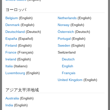
ヨーロッパ
Belgium
(English)
Netherlands
(English)
Denmark
(English)
Norway
(English)
Deutschland
(Deutsch)
Österreich
(Deutsch)
España
(Español)
Portugal
(English)
Finland
(English)
Sweden
(English)
France
(Français)
Switzerland
MathWorks
Ireland
(English)
Deutsch
Accelerating the pace of engineering and science
Italia
(Italiano)
English
製品を見る
Luxembourg
(English)
Français
United Kingdom
(English)
評価版の入手・製品の購入
アジア太平洋地域
使い方を学ぶ
Australia
(English)
サポートを受ける
India
(English)