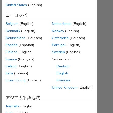
テ
United States
(English)
ィ
ブ
ヨーロッパ
Belgium
(English)
Netherlands
(English)
Followers:
0
Denmark
(English)
Norway
(English)
Deutschland
(Deutsch)
Österreich
(Deutsch)
Following:
España
(Español)
Portugal
(English)
0
Finland
(English)
Sweden
(English)
France
(Français)
Switzerland
Follow
Ireland
(English)
Deutsch
Italia
(Italiano)
English
Luxembourg
(English)
Français
ダッシュボード
United Kingdom
(English)
統
アジア太平洋地域
計
Australia
(English)
MATLAB Answers