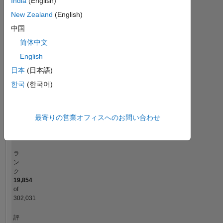
India
(English)
-2
-1
5
4
New Zealand
(English)
中国
コントリビューション
3
简体中文
L
2
English
日本
(日本語)
1
한국
(한국어)
0
05/18
05/19
05/20
05/21
05/23
05/24
05/25
05/26
06/18
07/19
08/20
09/21
10/22
11/23
12/24
01/26
05/17
08/18
11/19
02/21
L
05/22
08/23
11/24
02/26
最寄りの営業オフィスへのお問い合わせ
タイムライン
ラ
ン
ク
19,854
of
302,031
評