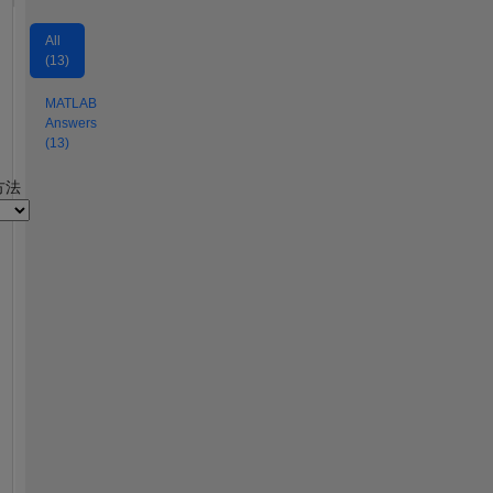
All
(13)
MATLAB
Answers
(13)
2
方法