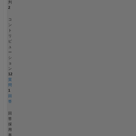
判
2
コ
ン
ト
リ
ビ
ュ
ー
シ
ョ
ン
12
質
問
1
回
答
回
答
採
用
率