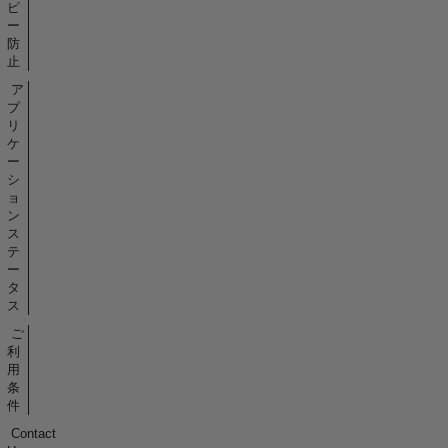
ピ
ー
防
止
ア
プ
リ
ケ
ー
シ
ョ
ン
ス
テ
ー
タ
ス
ご
利
用
条
件
Contact