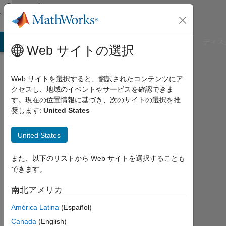
コンテンツへスキップ
Community
Profile
B Answers
File Exchange
Cody
AI Chat Playground
ディス
Web サイトの選択
Web サイトを選択すると、翻訳されたコンテンツにア
クセスし、地域のイベントやサービスを確認できま
denpika
す。現在の位置情報に基づき、次のサイトの選択を推
奨します:
United States
Last
seen:
United States
約4
年 前
また、以下のリストから Web サイトを選択することも
|
できます。
2017
年
南北アメリカ
か
ら
América Latina
(Español)
ア
Canada
(English)
ク