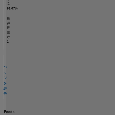
91.67%
獲
得
投
票
数
1
バ
ッ
ジ
を
表
示
Feeds