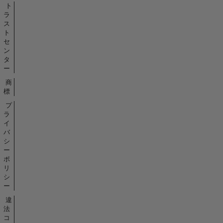
ト
ラ
ス
ト
セ
ン
タ
ー
商
標
プ
ラ
イ
バ
シ
ー
ポ
リ
シ
ー
違
法
コ