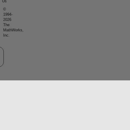
Us
©
1994-
2026
The
MathWorks,
Inc.
eb サイトの選択