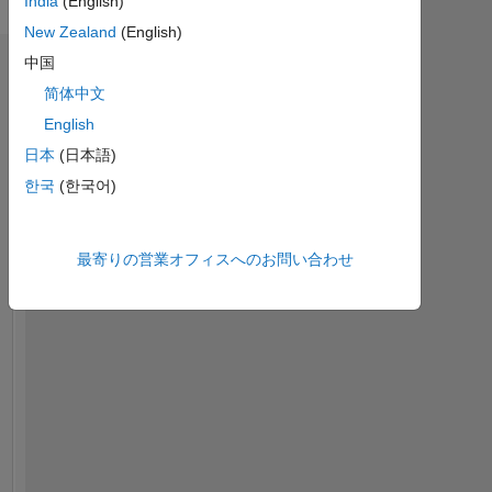
India
(English)
New Zealand
(English)
中国
ダッシュボード
简体中文
統
English
計
日本
(日本語)
File Exchange
한국
(한국어)
-2
-1
4
3
最寄りの営業オフィスへのお問い合わせ
コントリビューション
2
L
1
0
12/18
11/19
10/20
09/21
08/22
07/23
06/24
05/25
04/26
02/19
03/20
04/21
05/22
06/23
07/24
08/25
01/18
03/19
05/20
07/21
L
09/22
11/23
01/25
03/26
タイムライン