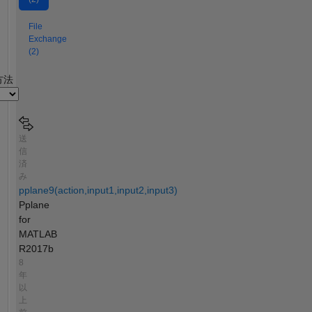
File
Exchange
(2)
2
方法
送
信
済
み
pplane9(action,input1,input2,input3)
Pplane
for
MATLAB
R2017b
8
年
以
上