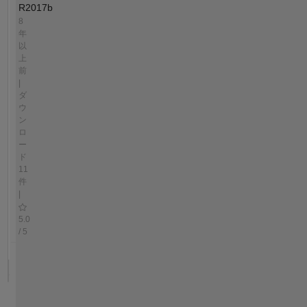
R2017b
8
年
以
上
前
|
ダ
ウ
ン
ロ
ー
ド
11
件
|
5.0
/ 5