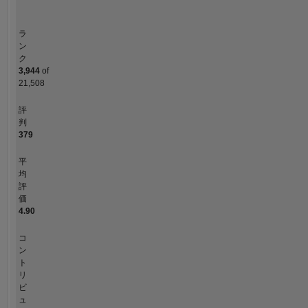
ラ
ン
ク
3,944
of
21,508
評
判
379
平
均
評
価
4.90
コ
ン
ト
リ
ビ
ュ