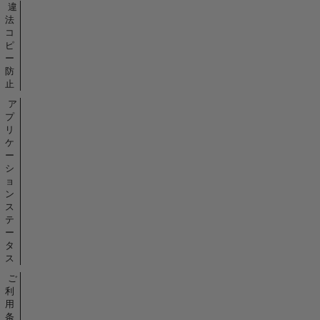
違
法
コ
ピ
ー
防
止
ア
プ
リ
ケ
ー
シ
ョ
ン
ス
テ
ー
タ
ス
ご
利
用
条