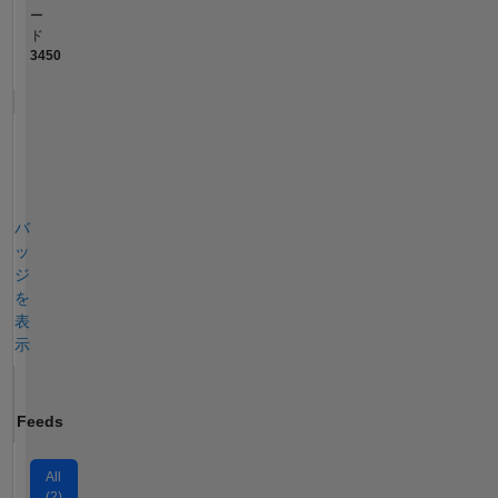
ー
ド
3450
バ
ッ
ジ
を
表
示
Feeds
All
(2)