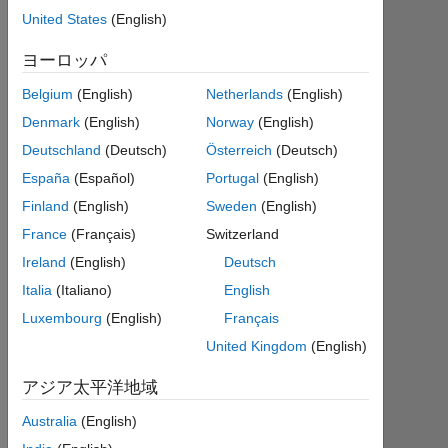
年
United States
(English)
か
ら
ヨーロッパ
ア
Belgium
(English)
Netherlands
(English)
ク
テ
Denmark
(English)
Norway
(English)
ィ
Deutschland
(Deutsch)
Österreich
(Deutsch)
ブ
España
(Español)
Portugal
(English)
Followers:
Finland
(English)
Sweden
(English)
1
France
(Français)
Switzerland
Following:
Ireland
(English)
Deutsch
0
Italia
(Italiano)
English
Luxembourg
(English)
Français
Follow
United Kingdom
(English)
メ
アジア太平洋地域
ッ
セ
ー
Australia
(English)
ジ