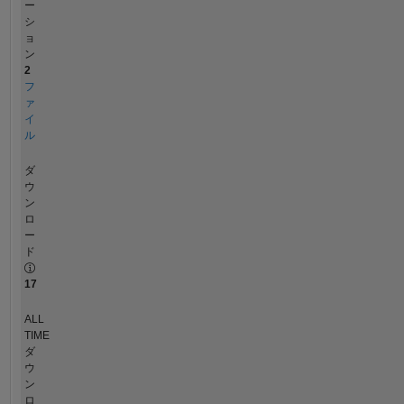
ー
シ
ョ
ン
2
フ
ァ
イ
ル
ダ
ウ
ン
ロ
ー
ド
17
ALL
TIME
ダ
ウ
ン
ロ