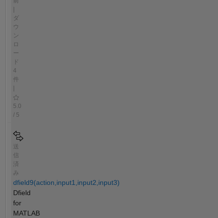
前
|
ダ
ウ
ン
ロ
ー
ド
4
件
|
5.0
/ 5
送
信
済
み
dfield9(action,input1,input2,input3)
Dfield
for
MATLAB