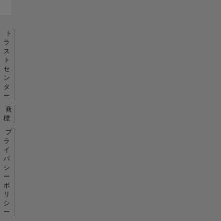
ト
ラ
ス
ト
セ
ン
タ
ー
商
標
プ
ラ
イ
バ
シ
ー
ポ
リ
シ
ー