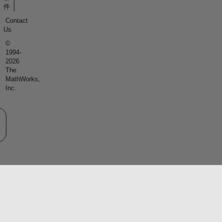
件
Contact
Us
©
1994-
2026
The
MathWorks,
Inc.
eb サイトの選択