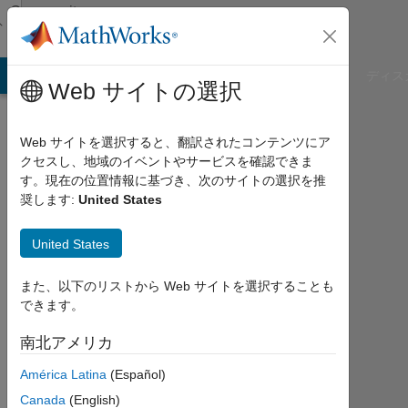
コンテンツへスキップ
Community
Profile
B Answers
File Exchange
Cody
AI Chat Playground
ディス
Web サイトの選択
Web サイトを選択すると、翻訳されたコンテンツにア
クセスし、地域のイベントやサービスを確認できま
Iourii
す。現在の位置情報に基づき、次のサイトの選択を推
奨します:
United States
Kouznetsov
Universiteit
United States
Utrecht
また、以下のリストから Web サイトを選択することも
Last
できます。
seen:
約1
南北アメリカ
年 前
América Latina
(Español)
|
2018
Canada
(English)