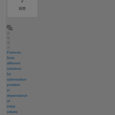
2
回答
回
答
済
み
Fmincon
finds
different
solutions
for
optimization
problem
in
dependance
of
initial
values