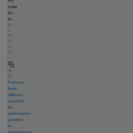
my
code
for
th...
約
3
年
前
| 0
質
問
Fmincon
finds
different
solutions
for
optimization
problem
in
dependance