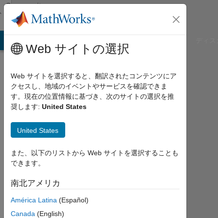
コンテンツへスキップ
Community
Profile
B Answers
File Exchange
Cody
AI Chat Playground
ディス
Web サイトの選択
Web サイトを選択すると、翻訳されたコンテンツにア
クセスし、地域のイベントやサービスを確認できま
Caroline
す。現在の位置情報に基づき、次のサイトの選択を推
奨します:
United States
Otto
TU
United States
Hamburg
また、以下のリストから Web サイトを選択することも
Last
できます。
seen:
3年
南北アメリカ
弱 前
América Latina
(Español)
|
2021
Canada
(English)