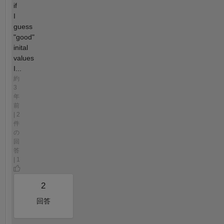
if
I
guess
"good"
inital
values
I...
約
3
年
前
| 2
件
の
回
答
| 1
2
回答