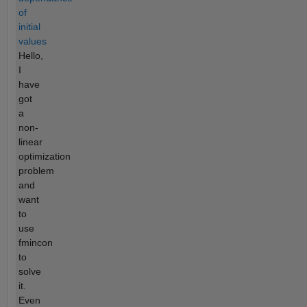
of
initial
values
Hello,
I
have
got
a
non-
linear
optimization
problem
and
want
to
use
fmincon
to
solve
it.
Even