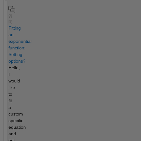
質
問
Fitting
an
exponential
function:
Setting
options?
Hello,
I
would
like
to
fit
a
custom
specific
equation
and
get