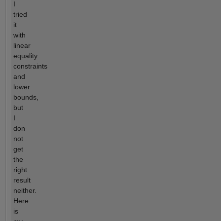
I
tried
it
with
linear
equality
constraints
and
lower
bounds,
but
I
don
not
get
the
right
result
neither.
Here
is