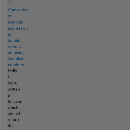
問
Conversion
of
symbolic
expression
to
double
without
obtaining
complex
numbers
Hello,
I
have
written
a
function
which
should
return
the