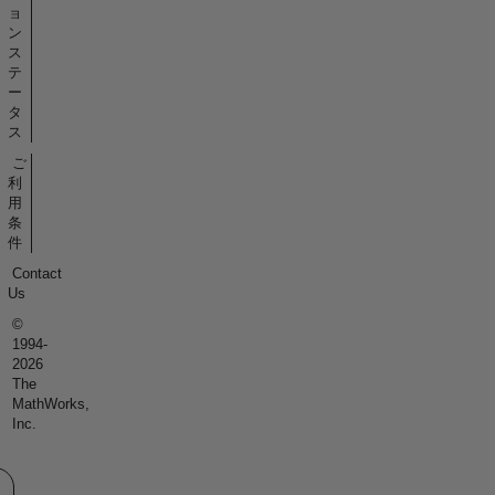
ョ
ン
ス
テ
ー
タ
ス
ご
利
用
条
件
Contact
Us
©
1994-
2026
The
MathWorks,
Inc.
eb サイトの選択