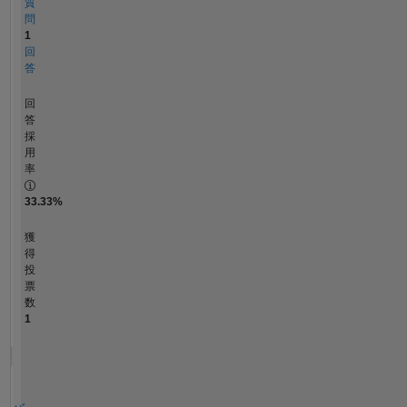
質
問
1
回
答
回
答
採
用
率
33.33%
獲
得
投
票
数
1