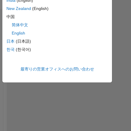
India
(English)
New Zealand
(English)
中国
ダッシュボード
简体中文
統
English
計
日本
(日本語)
MATLAB Answers
한국
(한국어)
-2
-1
3
2
最寄りの営業オフィスへのお問い合わせ
コントリビューション
L
1
0
09/21
04/22
11/22
06/23
01/24
08/24
03/25
10/25
10/21
06/22
02/23
10/23
06/24
02/25
06/26
02/21
11/21
08/22
05/23
L
02/24
11/24
08/25
05/26
タイムライン