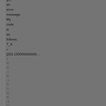
an
error
message.
My
code
is
as
follows:
T_K
=
[250.150000000000...
5
年
以
上
前
| 1
件
の
回
答
| 0