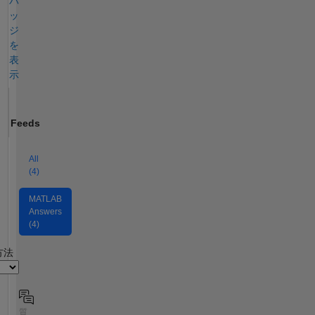
バ
ッ
ジ
を
表
示
Feeds
All
(4)
MATLAB
Answers
(4)
2
方法
質