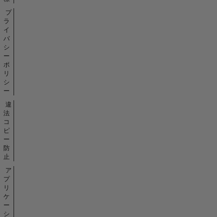
プ
ラ
イ
バ
シ
ー
ポ
リ
シ
ー
違
法
コ
ピ
ー
防
止
ア
プ
リ
ケ
ー
シ