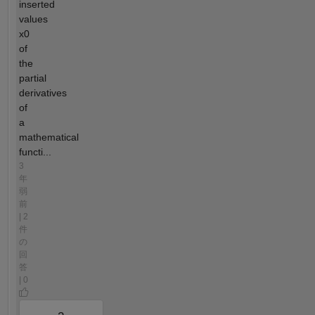
inserted
values
x0
of
the
partial
derivatives
of
a
mathematical
functi...
3
年
弱
前
| 2
件
の
回
答
| 0