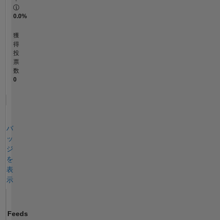
0.0%
獲
得
投
票
数
0
バ
ッ
ジ
を
表
示
Feeds