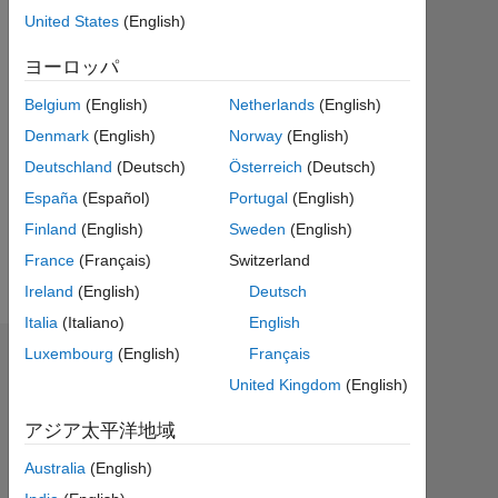
テ
United States
(English)
ィ
ブ
ヨーロッパ
Belgium
(English)
Netherlands
(English)
Followers:
0
Denmark
(English)
Norway
(English)
Deutschland
(Deutsch)
Österreich
(Deutsch)
Following:
España
(Español)
Portugal
(English)
1
Finland
(English)
Sweden
(English)
France
(Français)
Switzerland
Follow
Ireland
(English)
Deutsch
Italia
(Italiano)
English
Luxembourg
(English)
Français
ダッシュボード
United Kingdom
(English)
統
アジア太平洋地域
計
Australia
(English)
MATLAB Answers