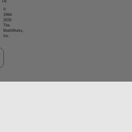
Us
©
1994-
2026
The
MathWorks,
Inc.
eb サイトの選択