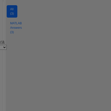
All
(3)
MATLAB
Answers
(3)
2
方法