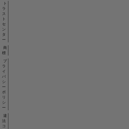
ト
ラ
ス
ト
セ
ン
タ
ー
商
標
プ
ラ
イ
バ
シ
ー
ポ
リ
シ
ー
違
法
コ