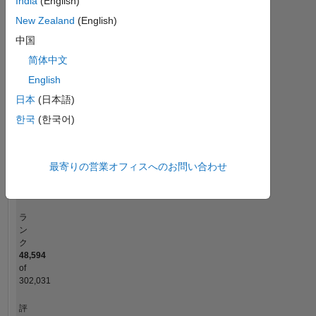
India
(English)
-2
-1
5
4
New Zealand
(English)
中国
コントリビューション
3
简体中文
L
2
English
日本
(日本語)
1
한국
(한국어)
0
01/25
04/25
07/25
01/26
04/26
07/26
10/24
02/25
06/25
L
10/25
02/26
06/26
最寄りの営業オフィスへのお問い合わせ
タイムライン
ラ
ン
ク
48,594
of
302,031
評