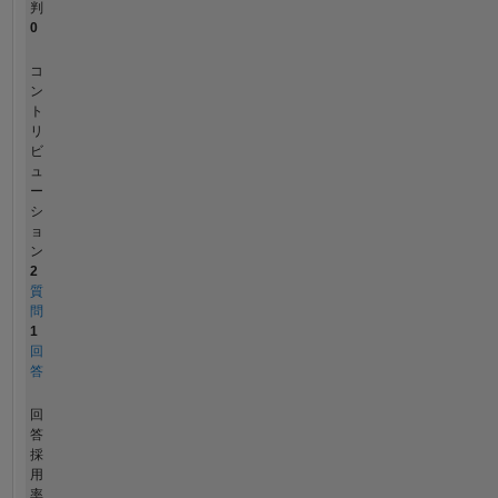
判
0
コ
ン
ト
リ
ビ
ュ
ー
シ
ョ
ン
2
質
問
1
回
答
回
答
採
用
率