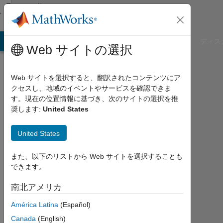
コンテンツへスキップ
Community
Profile
B Answers
File Exchange
Cody
AI Chat Playground
ディス
Web サイトの選択
Web サイトを選択すると、翻訳されたコンテンツにア
クセスし、地域のイベントやサービスを確認できま
Marina
す。現在の位置情報に基づき、次のサイトの選択を推
奨します:
United States
Last
seen:
United States
11ヶ
月 前
また、以下のリストから Web サイトを選択することも
|
できます。
2024
年
南北アメリカ
か
ら
América Latina
(Español)
ア
Canada
(English)
ク