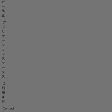
ピ
ー
防
止
ア
プ
リ
ケ
ー
シ
ョ
ン
ス
テ
ー
タ
ス
ご
利
用
条
件
Contact