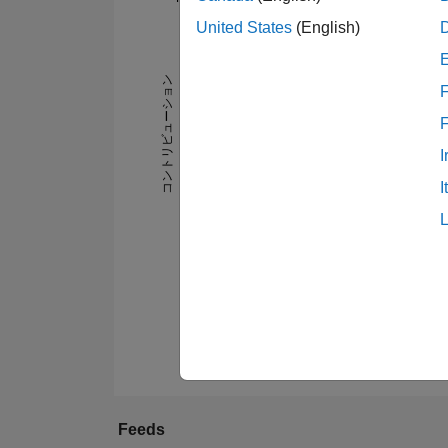
United States
(English)
-2
-1
3
2
コントリビューション
F
L
1
I
I
0
07/20
12/20
05/21
10/21
03/22
01/23
06/23
11/23
04/24
09/24
07/25
12/25
05/26
02/20
08/20
02/21
08/21
02/22
08/22
Feeds