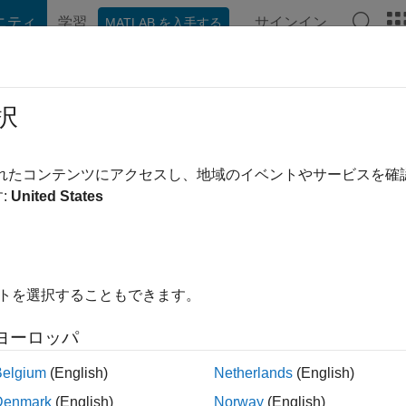
ニティ
学習
サインイン
MATLAB を入手する
hat Playground
ディスカッション
コンテスト
ブログ
投稿
択
chreier
|
2020 年からアクティブ
されたコンテンツにアクセスし、地域のイベントやサービスを
ing:
0
:
United States
ージ
イトを選択することもできます。
ント
ヨーロッパ
Belgium
(English)
Netherlands
(English)
ランク
Denmark
(English)
Norway
(English)