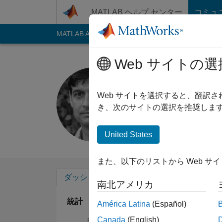
コンテンツへスキップ
MATLAB ヘルプ センター
コミュ
MATLAB Answers
File Exchange
Cody
AI C
Web サイトの選
Richard S
Last seen: 6ヶ月 前
Web サイトを選択すると、翻訳
Followers:
1
Follow
き、次のサイトの選択を推奨します
Follow
メッセ
United States
また、以下のリストから Web サ
ダッシュボード
バッジ
エンドースメ
南北アメリカ
統計
América Latina
(Español)
Canada
(English)
File Exchange