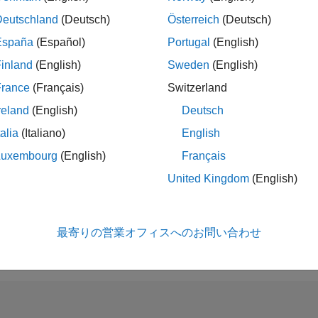
114
of 21,507
Deutschland
(Deutsch)
Österreich
(Deutsch)
評判
España
(Español)
Portugal
(English)
10,039
inland
(English)
Sweden
(English)
平均評価
4.70
France
(Français)
Switzerland
reland
(English)
Deutsch
コントリビュ
ン
talia
(Italiano)
English
1
ファイル
Luxembourg
(English)
Français
02/23
L
08/23
02/24
08/24
02/25
08/25
02/26
08/26
ダウンロード
United Kingdom
(English)
124
タイムライン
ALL TIME ダ
ード
最寄りの営業オフィスへのお問い合わせ
96471