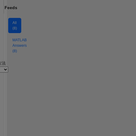
Feeds
All
(8)
MATLAB
Answers
(8)
2
方法