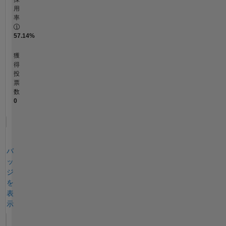
用
率
57.14%
獲
得
投
票
数
0
バ
ッ
ジ
を
表
示