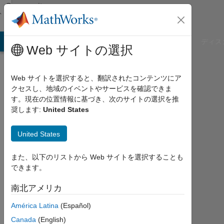
コンテンツへスキップ
Community
Profile
B Answers
File Exchange
Cody
AI Chat Playground
ディス
Web サイトの選択
Web サイトを選択すると、翻訳されたコンテンツにア
クセスし、地域のイベントやサービスを確認できま
Lorenzo
す。現在の位置情報に基づき、次のサイトの選択を推
奨します:
United States
Lellini
United States
Last
seen:
約3
また、以下のリストから Web サイトを選択することも
年 前
できます。
|
2021
南北アメリカ
年
América Latina
(Español)
か
ら
Canada
(English)