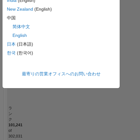
India
(English)
MATLAB Answers
New Zealand
(English)
中国
-2
-1
5
4
简体中文
コントリビューション
3
English
日本
(日本語)
L
2
한국
(한국어)
1
最寄りの営業オフィスへのお問い合わせ
0
01/22
08/22
03/23
10/23
05/24
12/24
07/25
02/26
02/22
10/22
06/23
02/24
10/24
06/25
06/21
03/22
12/22
09/23
L
06/24
03/25
12/25
タイムライン
ラ
ン
ク
101,241
of
302,031