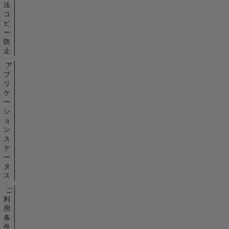
法
コ
ピ
ー
防
止
ア
プ
リ
ケ
ー
シ
ョ
ン
ス
テ
ー
タ
ス
ご
利
用
条
件