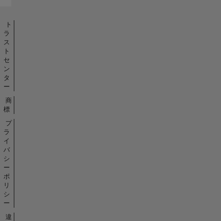
ト
ラ
ス
ト
セ
ン
タ
ー
商
標
プ
ラ
イ
バ
シ
ー
ポ
リ
シ
ー
違