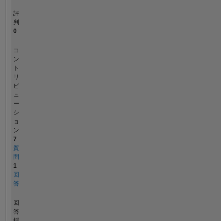
評
判
0
コ
ン
ト
リ
ビ
ュ
ー
シ
ョ
ン
7
質
問
1
回
答
回
答
採