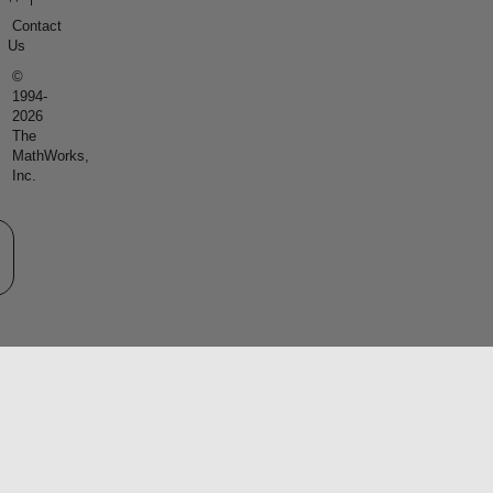
Contact
Us
©
1994-
2026
The
MathWorks,
Inc.
eb サイトの選択