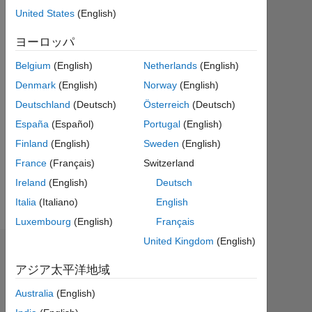
ア
United States
(English)
ク
テ
ヨーロッパ
ィ
Belgium
(English)
Netherlands
(English)
ブ
Denmark
(English)
Norway
(English)
Followers:
Deutschland
(Deutsch)
Österreich
(Deutsch)
0
España
(Español)
Portugal
(English)
Following:
Finland
(English)
Sweden
(English)
0
France
(Français)
Switzerland
Ireland
(English)
Deutsch
Follow
Italia
(Italiano)
English
Luxembourg
(English)
Français
United Kingdom
(English)
ダッシュボード
アジア太平洋地域
統
Australia
(English)
計