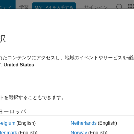
ニティ
学習
サインイン
MATLAB を入手する
hat Playground
ディスカッション
コンテスト
ブログ
投稿
択
say
|
2021 年からアクティブ
されたコンテンツにアクセスし、地域のイベントやサービスを
ing:
0
:
United States
イトを選択することもできます。
ント
ヨーロッパ
Belgium
(English)
Netherlands
(English)
ランク
Denmark
(English)
Norway
(English)