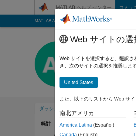
コンテンツへスキップ
MATLAB ヘルプ センター
コミュ
MATLAB Answers
File Exchange
Cody
AI C
Web サイトの選
Alex Lind
Last seen: 約3年 前
Web サイトを選択すると、翻訳
Followers:
0
Follow
き、次のサイトの選択を推奨します
Follow
United States
また、以下のリストから Web サ
ダッシュボード
バッジ
エンドースメ
南北アメリカ
統計
América Latina
(Español)
Canada
(English)
MATLAB Answers