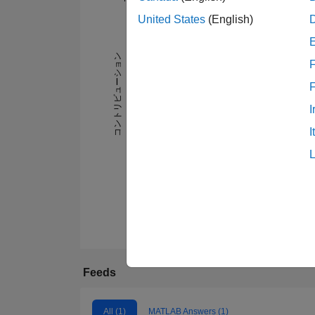
United States
(English)
-2
-1
3
2
コントリビューション
F
L
1
I
I
0
02/21
07/21
12/21
05/22
10/22
03/23
Feeds
All (1)
MATLAB Answers (1)