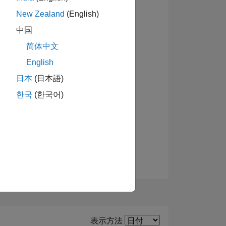
New Zealand
(English)
中国
简体中文
ーショ
English
日本
(日本語)
한국
(한국어)
Filter2
表示方法