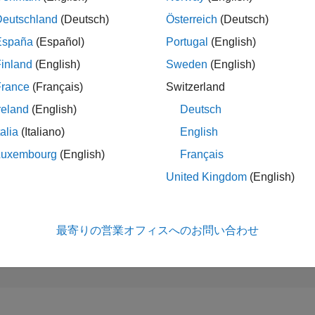
13,435
of 302,034
Deutschland
(Deutsch)
Österreich
(Deutsch)
España
(Español)
Portugal
(English)
評判
3
inland
(English)
Sweden
(English)
コントリビュ
France
(Français)
Switzerland
ン
reland
(English)
Deutsch
1
質問
0
回答
talia
(Italiano)
English
回答採用率
Luxembourg
(English)
Français
0.0%
08/23
L
01/24
06/24
11/24
04/25
09/25
02/26
07/26
United Kingdom
(English)
タイムライン
獲得投票数
3
最寄りの営業オフィスへのお問い合わせ