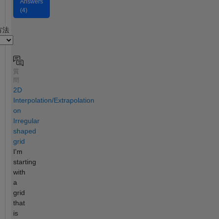
Answers
(4)
2
方法
質
問
2D
Interpolation/Extrapolation
on
Irregular
shaped
grid
I'm
starting
with
a
grid
that
is