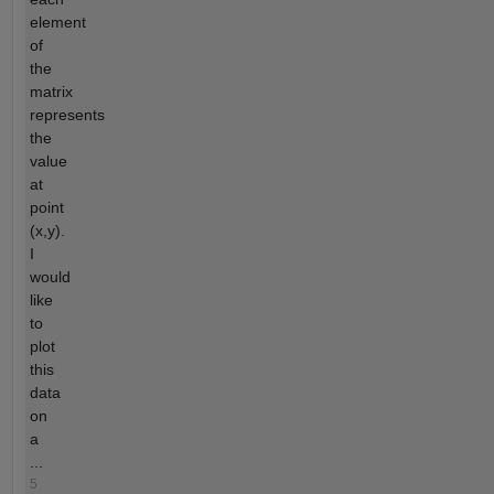
element
of
the
matrix
represents
the
value
at
point
(x,y).
I
would
like
to
plot
this
data
on
a
...
5