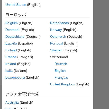
ら
United States
(English)
ア
ク
ヨーロッパ
テ
Belgium
(English)
Netherlands
(English)
ィ
ブ
Denmark
(English)
Norway
(English)
Deutschland
(Deutsch)
Österreich
(Deutsch)
Followers:
0
España
(Español)
Portugal
(English)
Finland
(English)
Sweden
(English)
Following:
France
(Français)
Switzerland
0
Ireland
(English)
Deutsch
Italia
(Italiano)
English
Follow
Luxembourg
(English)
Français
United Kingdom
(English)
ダッシュボード
アジア太平洋地域
Australia
(English)
統