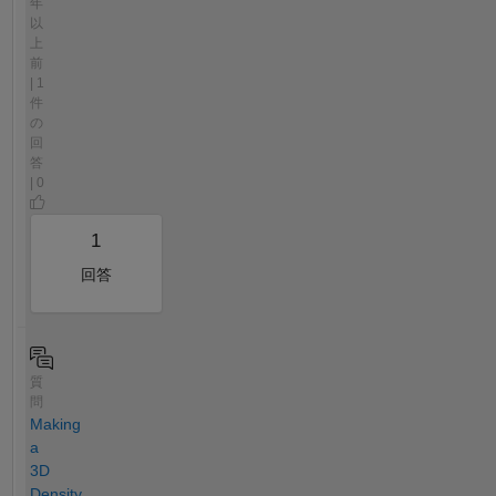
年
以
上
前
| 1
件
の
回
答
| 0
1
回答
質
問
Making
a
3D
Density