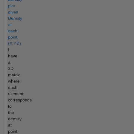
plot
given
Density
at
each
point
(X,Y,Z)
I
have
a
3D
matrix
where
each
element
corresponds
to
the
density
at
point