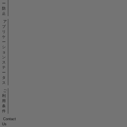
ー
防
止
ア
プ
リ
ケ
ー
シ
ョ
ン
ス
テ
ー
タ
ス
ご
利
用
条
件
Contact
Us