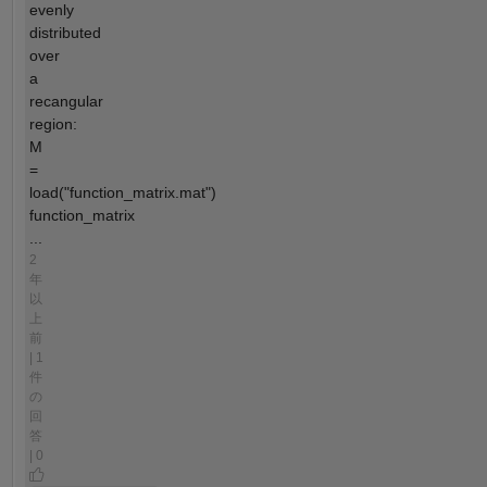
evenly
distributed
over
a
recangular
region:
M
=
load("function_matrix.mat")
function_matrix
...
2
年
以
上
前
| 1
件
の
回
答
| 0