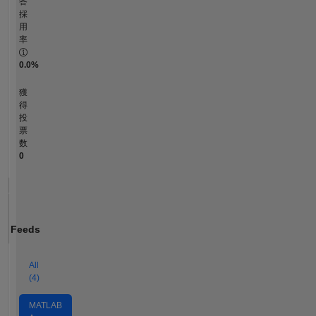
答
採
用
率
0.0%
獲
得
投
票
数
0
Feeds
All
(4)
MATLAB