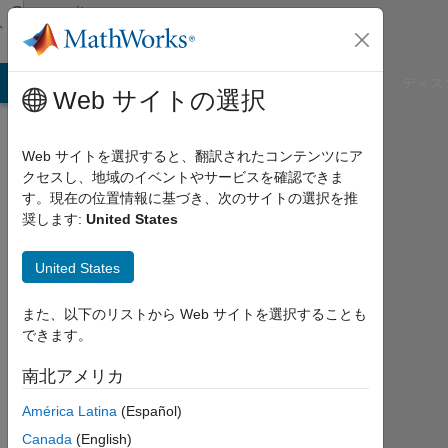
コンテンツへスキップ
Community
Profile
B Answers
File Exchange
Cody
AI Chat Playground
ディス
Web サイトの選択
Web サイトを選択すると、翻訳されたコンテンツにア
クセスし、地域のイベントやサービスを確認できま
Saad
す。現在の位置情報に基づき、次のサイトの選択を推
奨します:
United States
khalid
United States
Last
seen:
2年
また、以下のリストから Web サイトを選択することも
以上
できます。
前
|
南北アメリカ
2021
América Latina
(Español)
年
か
Canada
(English)