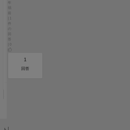
年
弱
前
| 1
件
の
回
答
| 0
1
回答
ト