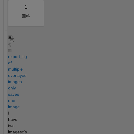
1
回答
質
問
export_fig
of
multiple
overlayed
images
only
saves
one
image
I
have
two
imagesc's