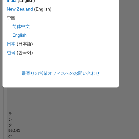
計
India
(English)
New Zealand
(English)
MATLAB Answers
中国
-2
-1
3
2
简体中文
English
コントリビューション
日本
(日本語)
한국
(한국어)
L
1
最寄りの営業オフィスへのお問い合わせ
0
04/22
10/22
04/23
04/24
10/24
04/25
04/26
05/22
12/22
07/23
02/24
09/24
11/25
10/21
06/22
02/23
10/23
L
06/24
02/25
10/25
06/26
タイムライン
ラ
ン
ク
95,141
of