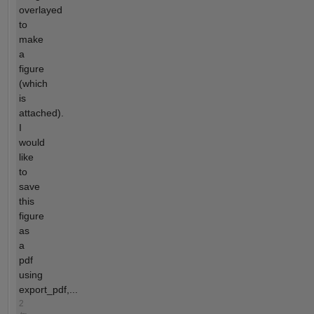
overlayed
to
make
a
figure
(which
is
attached).
I
would
like
to
save
this
figure
as
a
pdf
using
export_pdf,...
2