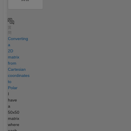
質
問
Converting
a
2D
matrix
from
Cartesian
coordinates
to
Polar
I
have
a
50x50
matrix
where
each