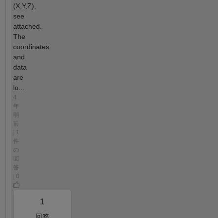
(X,Y,Z),
see
attached.
The
coordinates
and
data
are
lo...
4
年
弱
前
| 1
件
の
回
答
| 0
1
回答