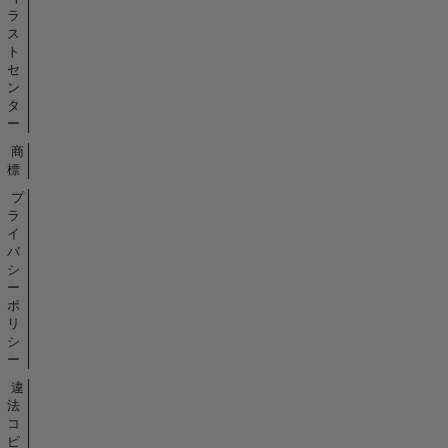
ラ
ス
ト
セ
ン
タ
ー
商
標
プ
ラ
イ
バ
シ
ー
ポ
リ
シ
ー
違
法
コ
ピ