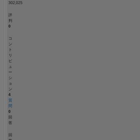
302,025
評
判
0
コ
ン
ト
リ
ビ
ュ
ー
シ
ョ
ン
4
質
問
0
回
答
回