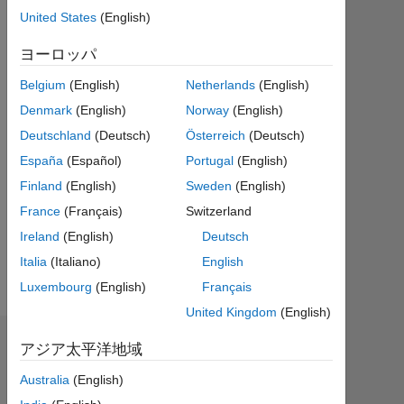
ら
United States
(English)
ア
ク
ヨーロッパ
テ
Belgium
(English)
Netherlands
(English)
ィ
ブ
Denmark
(English)
Norway
(English)
Deutschland
(Deutsch)
Österreich
(Deutsch)
Followers:
0
España
(Español)
Portugal
(English)
Finland
(English)
Sweden
(English)
Following:
France
(Français)
Switzerland
0
Ireland
(English)
Deutsch
Italia
(Italiano)
English
Follow
Luxembourg
(English)
Français
United Kingdom
(English)
バッジ
アジア太平洋地域
Australia
(English)
Shunsuke
kishi's