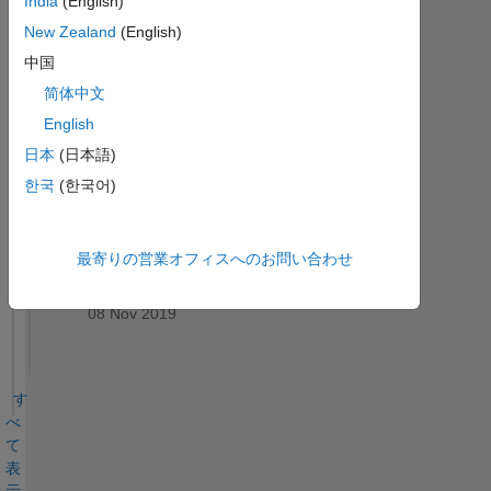
India
(English)
バ
New Zealand
(English)
ッ
ジ
中国
简体中文
す
MATLAB
English
Answers
べ
バッジ
て
日本
(日本語)
한국
(한국어)
最寄りの営業オフィスへのお問い合わせ
Thankful Level 3
08 Nov 2019
す
べ
て
表