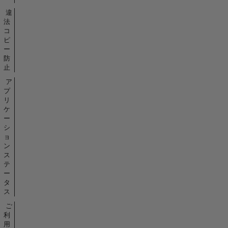
違
法
コ
ピ
ー
防
止
ア
プ
リ
ケ
ー
シ
ョ
ン
ス
テ
ー
タ
ス
ご
利
用