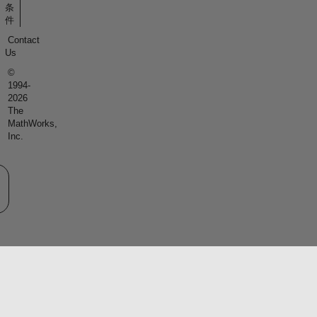
条
件
Contact
Us
©
1994-
2026
The
MathWorks,
Inc.
eb サイトの選択