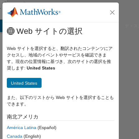
コンテンツへスキップ
Community
Profile
B Answers
File Exchange
Cody
AI Chat Playground
ディス
Web サイトの選択
Web サイトを選択すると、翻訳されたコンテンツにア
クセスし、地域のイベントやサービスを確認できま
Shunsuke
す。現在の位置情報に基づき、次のサイトの選択を推
奨します:
United States
kishi
United States
Last
seen:
6年
また、以下のリストから Web サイトを選択することも
以上
できます。
前
|
南北アメリカ
2019
América Latina
(Español)
年
か
Canada
(English)