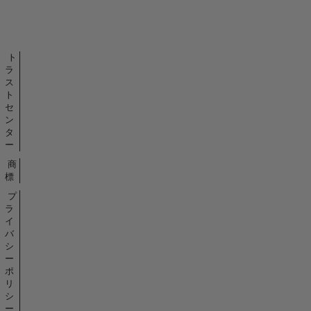
示
バ
ッ
ジ
ト
ラ
ス
ト
セ
ン
タ
ー
商
標
プ
ラ
イ
バ
シ
ー
ポ
リ
シ
ー