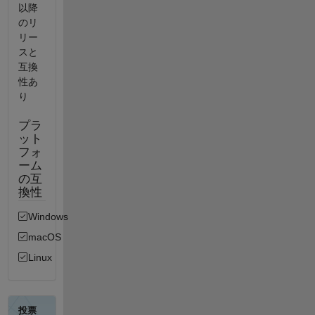
以降
のリ
リー
スと
互換
性あ
り
プラ
ット
フォ
ーム
の互
換性
Windows
macOS
Linux