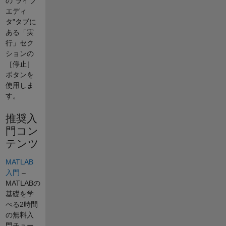
の"ライブ
エディ
タ"タブに
ある「実
行」セク
ションの
［停止］
ボタンを
使用しま
す。
推奨入
門コン
テンツ
MATLAB
入門
–
MATLABの
基礎を学
べる2時間
の無料入
門チュー