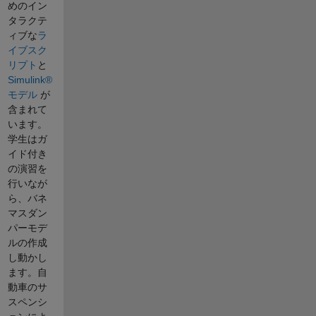
めのイン
タラクテ
ィブな
ラ
イブスク
リプト
と
Simulink®
モデル
が
含まれて
います。
学生はガ
イド付き
の演習を
行いなが
ら、バネ
マスダン
パーモデ
ルの作成
し動かし
ます。自
動車のサ
スペンシ