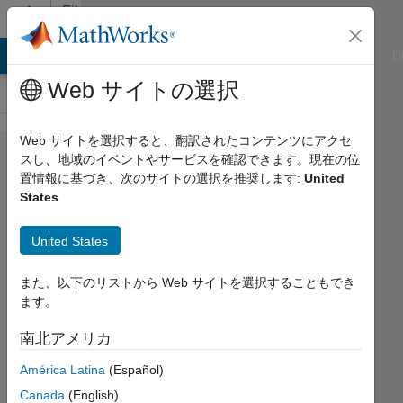
コンテンツへスキップ
File
Exchange
ATLAB Answers
File Exchange
Cody
AI Chat Playground
D
Web サイトの選択
Web サイトを選択すると、翻訳されたコンテンツにアクセ
Mass-
スし、地域のイベントやサービスを確認できます。現在の位
置情報に基づき、次のサイトの選択を推奨します:
United
Spring-
States
Damper
Systems
United States
(日本語
また、以下のリストから Web サイトを選択することもでき
版)
ます。
Japanese version of published
南北アメリカ
repository Mass-Spring-Damper-
systems"
América Latina
(Español)
https://github.com/MathWorks-
Canada
(English)