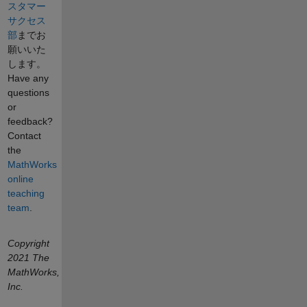
スタマー
サクセス
部
までお
願いいた
します。
Have any
questions
or
feedback?
Contact
the
MathWorks
online
teaching
team
.
Copyright
2021 The
MathWorks,
Inc.