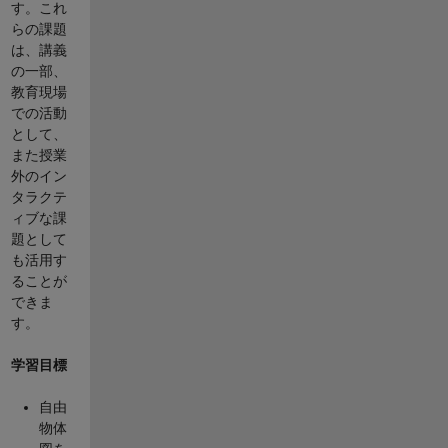
す。これ
らの課題
は、講義
の一部、
教育現場
での活動
として、
また授業
外のイン
タラクテ
ィブな課
題として
も活用す
ることが
できま
す。
学習目標
自由
物体