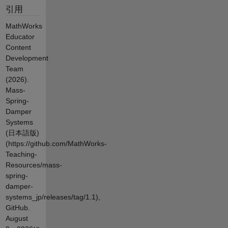
引用
MathWorks
Educator
Content
Development
Team
(2026).
Mass-
Spring-
Damper
Systems
(日本語版)
(https://github.com/MathWorks-
Teaching-
Resources/mass-
spring-
damper-
systems_jp/releases/tag/1.1),
GitHub.
August