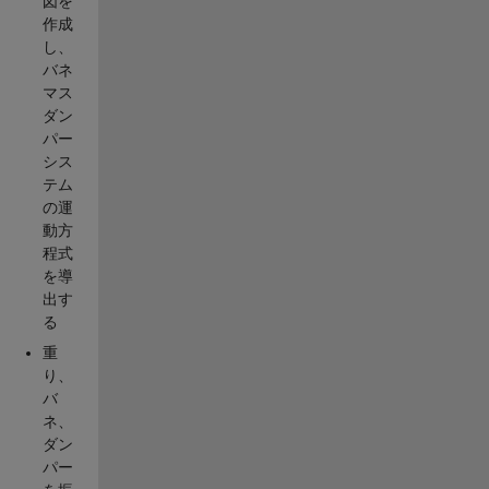
図を
作成
し、
バネ
マス
ダン
パー
シス
テム
の運
動方
程式
を導
出す
る
重
り、
バ
ネ、
ダン
パー