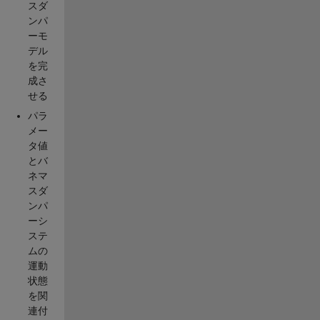
スダ
ンパ
ーモ
デル
を完
成さ
せる
パラ
メー
タ値
とバ
ネマ
スダ
ンパ
ーシ
ステ
ムの
運動
状態
を関
連付