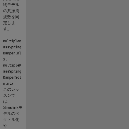
物モデル
の共振周
波数を同
定しま
す。
multipleM
assSpring
Damper.ml
x,
multipleM
assSpring
DamperSol
n.mlx
このレッ
スンで
は、
Simulinkモ
デルのベ
クトル化
や