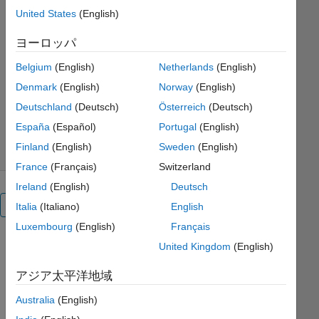
Teaching-Resources/Mass-
United States
(English)
Spring-Damper-Systems
ヨーロッパ
MathWorks Educator
Content Development Team
Belgium
(English)
Netherlands
(English)
Denmark
(English)
Norway
(English)
バージョン 1.1
(7.1 MB)
Deutschland
(Deutsch)
Österreich
(Deutsch)
ダウンロード: 290 件
España
(Español)
Portugal
(English)
0.00/5
(0)
2021/7/30
Finland
(English)
Sweden
(English)
France
(Français)
Switzerland
Ireland
(English)
Deutsch
概要
Italia
(Italiano)
English
Luxembourg
(English)
Français
バネ
United Kingdom
(English)
マス
アジア太平洋地域
ダン
Australia
(English)
パー