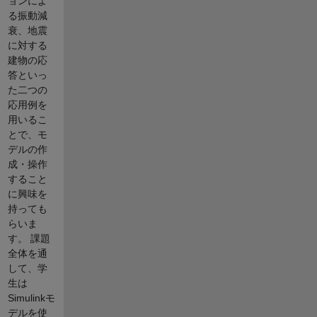
ョンによ
る振動減
衰、地震
に対する
建物の応
答といっ
た二つの
応用例を
用いるこ
とで、モ
デルの作
成・操作
すること
に興味を
持っても
らいま
す。 課題
全体を通
して、学
生は
Simulinkモ
デルを使