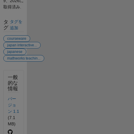
9、2026
に
取得済み.
タ
タグを
グ
追加
courseware
japan interactive...
japanese
mathworks teachin...
一般
的な
情報
バー
ジョ
ン 1.1
(7.1
MB)