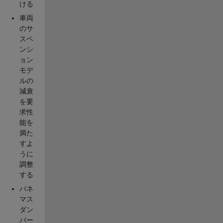
ける
車両
のサ
スペ
ンシ
ョン
モデ
ルの
減衰
を要
求性
能を
満た
すよ
うに
調整
する
バネ
マス
ダン
パー