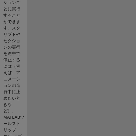
ションご
とに実行
すること
ができま
す。スク
リプトや
セクショ
ンの実行
を途中で
停止する
には（例
えば、ア
ニメーシ
ョンの進
行中に止
めたいと
きな
ど）、
MATLABツ
ールスト
リップ