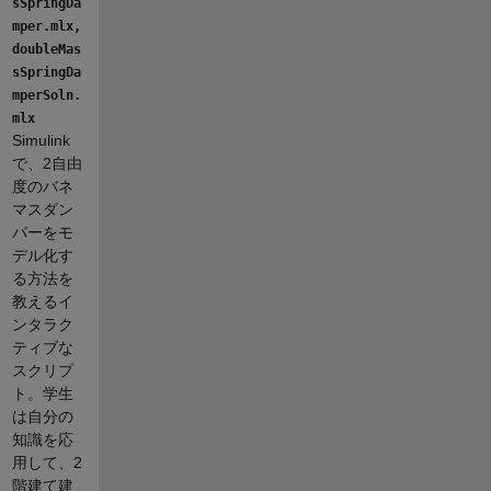
sSpringDa
mper.mlx,
doubleMas
sSpringDa
mperSoln.
mlx
Simulink
で、2自由
度のバネ
マスダン
パーをモ
デル化す
る方法を
教えるイ
ンタラク
ティブな
スクリプ
ト。学生
は自分の
知識を応
用して、2
階建て建