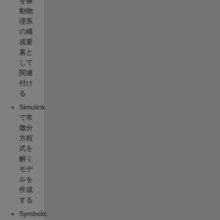
を振
動物
理系
の構
成要
素と
して
関連
付け
る
Simulink
で常
微分
方程
式を
解く
モデ
ルを
作成
する
Symbolic