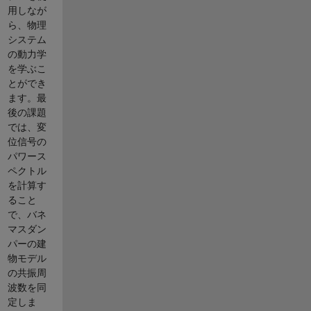
用しなが
ら、物理
システム
の動力学
を学ぶこ
とができ
ます。最
後の課題
では、変
位信号の
パワース
ペクトル
を計算す
ること
で、バネ
マスダン
パーの建
物モデル
の共振周
波数を同
定しま