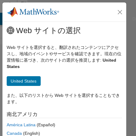
コンテンツへスキップ
File
Exchange
ATLAB Answers
File Exchange
Cody
AI Chat Playground
D
Web サイトの選択
Web サイトを選択すると、翻訳されたコンテンツにアクセ
Cálculo:
スし、地域のイベントやサービスを確認できます。現在の位
置情報に基づき、次のサイトの選択を推奨します:
United
Derivadas
States
United States
Este plan de estudios modular
enseña los conceptos básicos del
また、以下のリストから Web サイトを選択することもでき
cálculo diferencial con
ます。
visualizaciones y ejercicios.
https://github.com/MathWorks-
南北アメリカ
Teaching-Resources/Calculus-
América Latina
(Español)
Derivatives_es
Canada
(English)