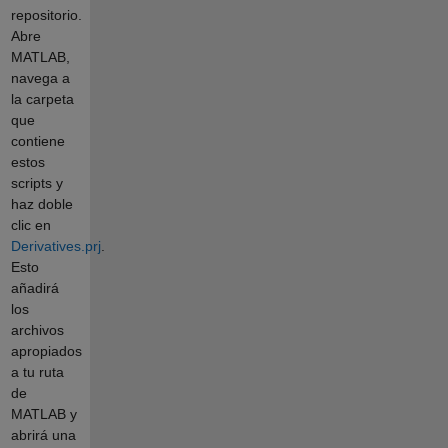
repositorio.
Abre
MATLAB,
navega a
la carpeta
que
contiene
estos
scripts y
haz doble
clic en
Derivatives.prj
.
Esto
añadirá
los
archivos
apropiados
a tu ruta
de
MATLAB y
abrirá una