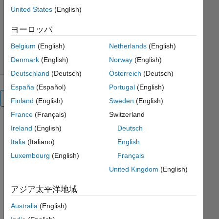
MathWorks Educator Content
United States
(English)
Development Team
バージョン 1.0.0
(12.2 MB)
ヨーロッパ
ダウンロード: 20 件
0.00/5
(0)
2026/5/4
Belgium
(English)
Netherlands
(English)
Denmark
(English)
Norway
(English)
Deutschland
(Deutsch)
Österreich
(Deutsch)
España
(Español)
Portugal
(English)
概要
Finland
(English)
Sweden
(English)
France
(Français)
Switzerland
Cálculo:
Ireland
(English)
Deutsch
Derivadas
Italia
(Italiano)
English
Luxembourg
(English)
Français
Aprenda
United Kingdom
(English)
cómo
アジア太平洋地域
calcular
derivadas,
Australia
(English)
comprenda