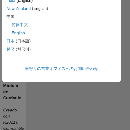
y utilice las
India
(English)
reglas del
New Zealand
(English)
producto y
中国
la cadena,
y calcule
简体中文
polinomios
English
de Taylor.
日本
(日本語)
한국
(한국어)
or
最寄りの営業オフィスへのお問い合わせ
Módulo
de
Currículo
Creado
con
R2021a.
Compatible