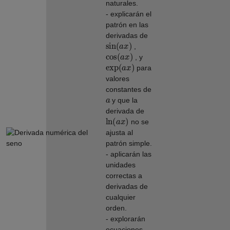
naturales.
- explicarán el
patrón en las
derivadas de
sin
(
a
x
)
,
cos
(
a
x
)
, y
exp
(
a
x
)
para
valores
constantes de
a
y que la
derivada de
ln
(
a
x
)
no se
ajusta al
patrón simple.
- aplicarán las
unidades
correctas a
derivadas de
cualquier
orden.
- explorarán
ecuaciones