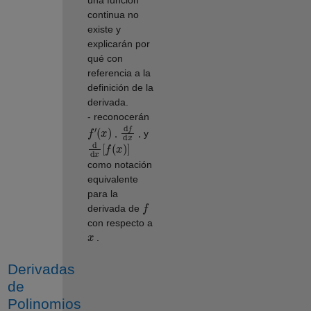
una función
continua no
existe y
explicarán por
qué con
referencia a la
definición de la
derivada.
- reconocerán
f
′
(
x
)
d
f
d
x
,
, y
d
d
x
[
f
(
x
)
]
como notación
equivalente
para la
f
derivada de
con respecto a
x
.
Derivadas
de
Polinomios