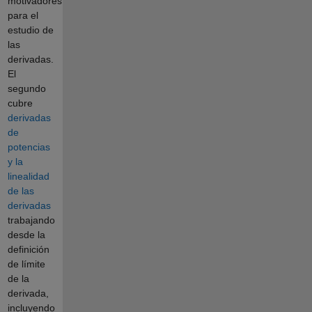
motivadores
para el
estudio de
las
derivadas.
El
segundo
cubre
derivadas
de
potencias
y la
linealidad
de las
derivadas
trabajando
desde la
definición
de límite
de la
derivada,
incluyendo