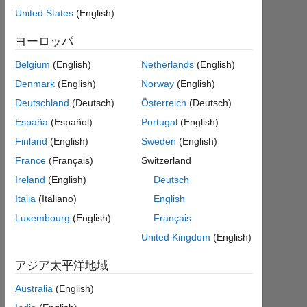
image
United States
(English)
ヨーロッパ
Elysi
Cochin
Belgium
(English)
Netherlands
(English)
Denmark
(English)
Norway
(English)
2020
Deutschland
(Deutsch)
Österreich
(Deutsch)
9 月
España
(Español)
Portugal
(English)
5
1
Finland
(English)
Sweden
(English)
回
France
(Français)
Switzerland
答
Ireland
(English)
Deutsch
Italia
(Italiano)
English
回
答
Luxembourg
(English)
Français
採
United Kingdom
(English)
用
済
アジア太平洋地域
み
Australia
(English)
2020