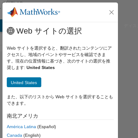
コンテンツへスキップ
MATLAB
Answers
B Answers
File Exchange
Cody
AI Chat Playground
ディス
Web サイトの選択
Web サイトを選択すると、翻訳されたコンテンツにア
クセスし、地域のイベントやサービスを確認できま
What
す。現在の位置情報に基づき、次のサイトの選択を推
奨します:
United States
does the
equation
United States
do in the
2
また、以下のリストから Web サイトを選択することも
できます。
images
to
南北アメリカ
combine
América Latina
(Español)
it to one
Canada
(English)