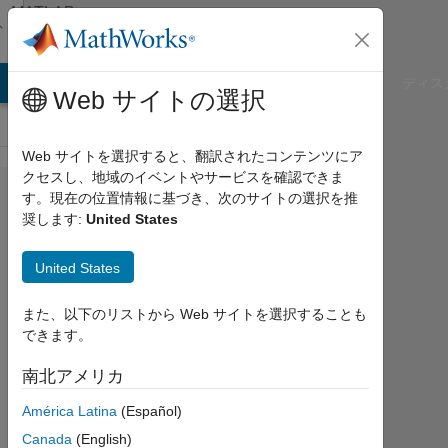
コンテンツへスキップ
MATLAB
Answers
B Answers
File Exchange
Cody
AI Chat Playground
ディス
Web サイトの選択
Web サイトを選択すると、翻訳されたコンテンツにア
クセスし、地域のイベントやサービスを確認できま
How
す。現在の位置情報に基づき、次のサイトの選択を推
奨します:
United States
Simulink
and
United States
Simscape
model a
また、以下のリストから Web サイトを選択することも
できます。
particular
system
南北アメリカ
differently.
América Latina
(Español)
Canada
(English)