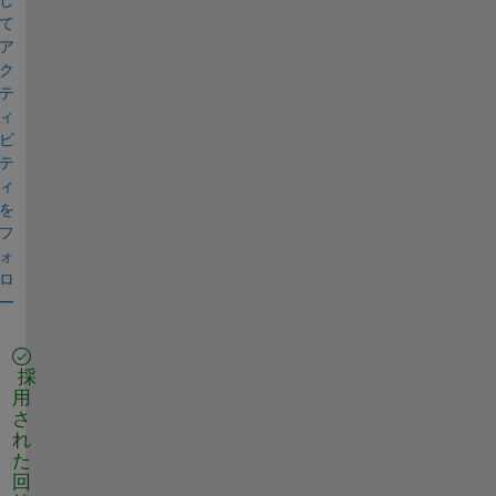
て
ア
ク
テ
ィ
ビ
テ
ィ
を
フ
ォ
ロ
ー
採
用
さ
れ
た
回