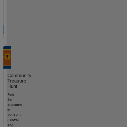
Community
Treasure
Hunt
Find
the
treasures
in
MATLAB
Central
and