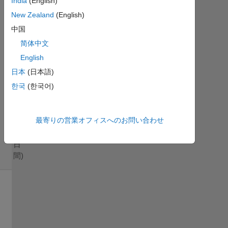
India
(English)
み
New Zealand
(English)
中国
2019
10
简体中文
月 4
English
に更
日本
(日本語)
新
한국
(한국어)
5
ビ
ュ
最寄りの営業オフィスへのお問い合わせ
ー
(30
日
間)