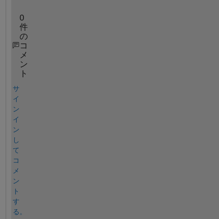
0
件
の
コ
メ
ン
ト
サ
イ
ン
イ
ン
し
て
コ
メ
ン
ト
す
る。