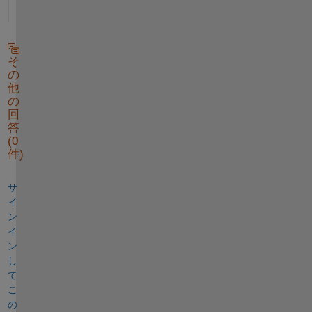
そ
の
他
の
回
答
(0
件)
サ
イ
ン
イ
ン
し
て
こ
の