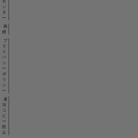
セ
ン
タ
ー
商
標
プ
ラ
イ
バ
シ
ー
ポ
リ
シ
ー
違
法
コ
ピ
ー
防
止