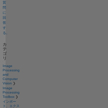
質
問
に
回
答
す
る。
カ
テ
ゴ
リ
Image
Processing
and
Computer
Vision
Image
Processing
Toolbox
インポー
ト、エクス