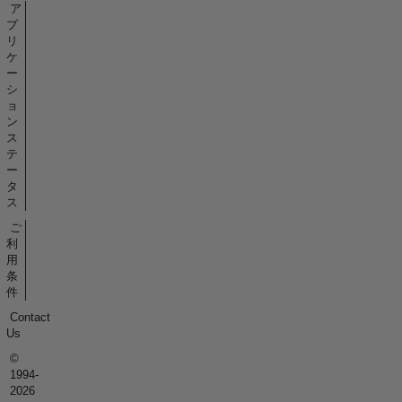
ア
プ
リ
ケ
ー
シ
ョ
ン
ス
テ
ー
タ
ス
ご
利
用
条
件
Contact
Us
©
1994-
2026