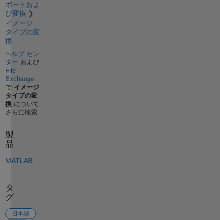
ポートおよ
び変換
イメージ
タイプの変
換
ヘルプ セン
ター
および
File
Exchange
で
イメージ
タイプの変
換
について
さらに検索
製
品
MATLAB
タ
グ
日本語