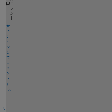
コ
メ
ン
ト
サ
イ
ン
イ
ン
し
て
コ
メ
ン
ト
す
る。
サ