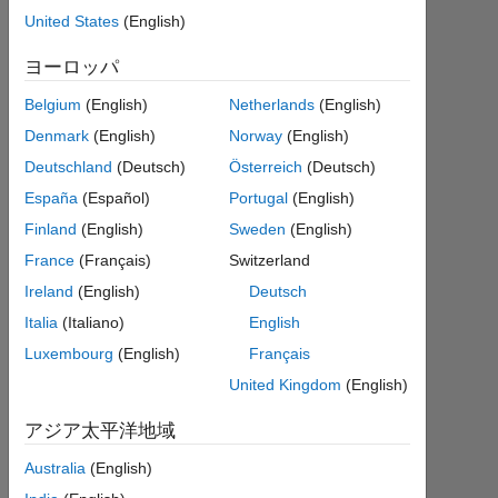
方法は
United States
(English)
ありま
ヨーロッパ
すか？​
Belgium
(English)
Netherlands
(English)
？
Denmark
(English)
Norway
(English)
Deutschland
(Deutsch)
Österreich
(Deutsch)
Nagae
España
(Español)
Portugal
(English)
Ryoya
2019
Finland
(English)
Sweden
(English)
10
France
(Français)
Switzerland
月 4
Ireland
(English)
Deutsch
1
回
Italia
(Italiano)
English
答
Luxembourg
(English)
Français
United Kingdom
(English)
回
答
アジア太平洋地域
採
Australia
(English)
用
済