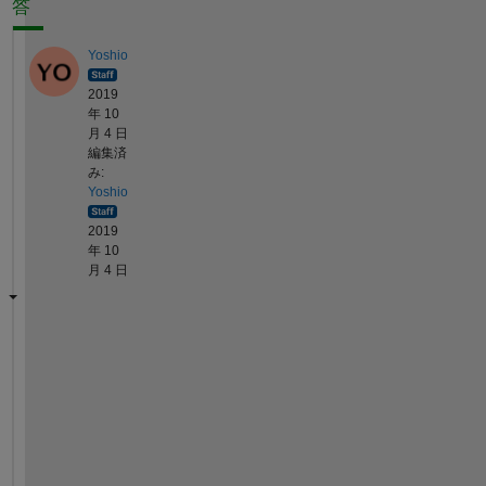
答
Yoshio
2019
年 10
月 4 日
編集済
み:
Yoshio
2019
年 10
月 4 日
と
り
あ
え
ず