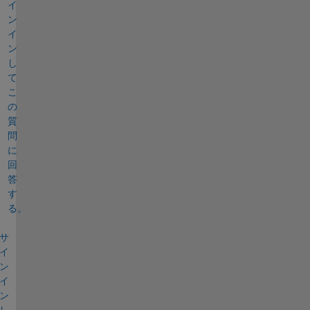
イ
ン
イ
ン
し
て
こ
の
質
問
に
回
答
す
る。
サ
イ
ン
イ
ン
し