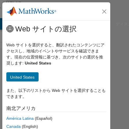
コンテンツへスキップ
MATLAB
Answers
B Answers
File Exchange
Cody
AI Chat Playground
ディス
Web サイトの選択
Web サイトを選択すると、翻訳されたコンテンツにア
クセスし、地域のイベントやサービスを確認できま
.jpgのカ
す。現在の位置情報に基づき、次のサイトの選択を推
奨します:
United States
ラー画
像​
United States
を、.png
のグレ
また、以下のリストから Web サイトを選択することも
できます。
ー​スケ
ール画
南北アメリカ
像に変
América Latina
(Español)
換す​る
Canada
(English)