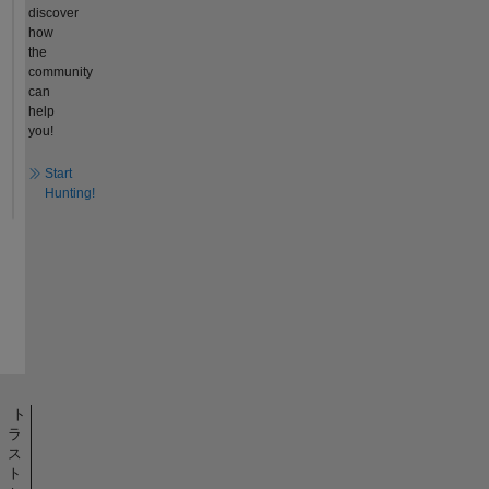
discover
how
the
community
can
help
you!
Start
Hunting!
ト
ラ
ス
ト