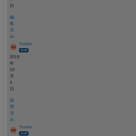
日
編
集
済
み:
Yoshio
2019
年
10
月
4
日
採
用
済
み:
Yoshio