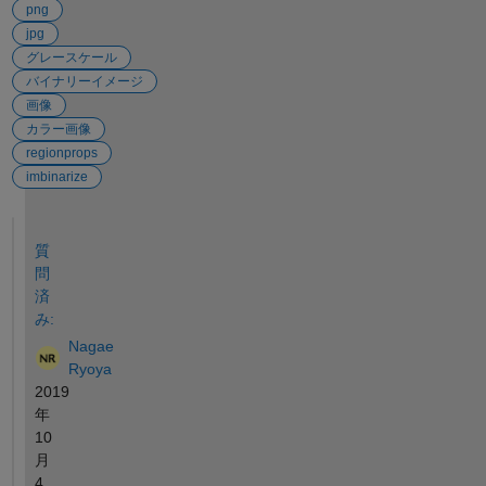
png
jpg
グレースケール
バイナリーイメージ
画像
カラー画像
regionprops
imbinarize
参考
質
問
済
み:
Nagae
Ryoya
2019
年
10
月
4