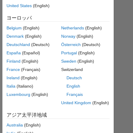
Tushar
United States
(English)
Mahalle
2018
ヨーロッパ
12
Belgium
(English)
Netherlands
(English)
月
26
Denmark
(English)
Norway
(English)
1
Deutschland
(Deutsch)
Österreich
(Deutsch)
回
España
(Español)
Portugal
(English)
答
Finland
(English)
Sweden
(English)
回
France
(Français)
Switzerland
答
Ireland
(English)
Deutsch
採
Italia
(Italiano)
English
用
Luxembourg
(English)
Français
済
み
United Kingdom
(English)
アジア太平洋地域
2019
1 月
Australia
(English)
2 に