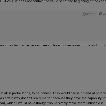
TESTVAR_A' does not contain the value set at the beginning of the code,
コ
テーマ
annot be changed across workers. This is not an issue for me as I do not
 at all in parfor loops, to be honest! They would cause no end of potentia
a certain way doesn't really matter because they have the capability to 
ead, which I would have thought would simply make them unusable in 