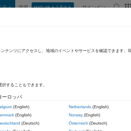
ニティ
学習
サインイン
MATLAB を入手する
hat Playground
ディスカッション
コンテスト
ブログ
投稿
B に関する FAQ
その他
ions in parfor loops
たコンテンツにアクセスし、地域のイベントやサービスを確認できます。
 月 9 に更新
32 ビュー (30 日間)
を選択することもできます。
ヨーロッパ
0 投票
MATLAB Online で開く
elgium
(English)
Netherlands
(English)
unction behavior to see which option works best (so using globals is only 
enmark
(English)
Norway
(English)
e changed during run-time)
eutschland
(Deutsch)
Österreich
(Deutsch)