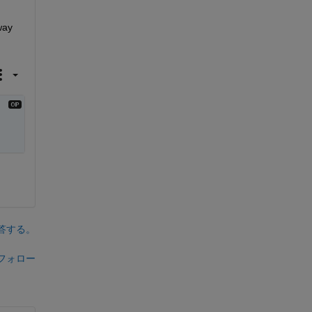
ay 
答する。
フォロー