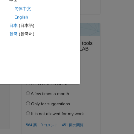
中国
2018 年 10 月 9 日
ピー
简体中文
English
日本
(日本語)
한국
(한국어)