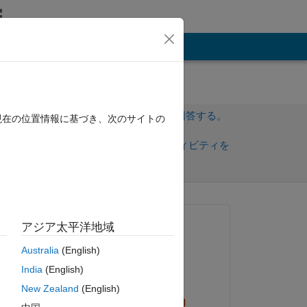
その他
サインインしてこの質問に回答する。
現在の位置情報に基づき、次のサイトの
共
サインインしてアクティビティを
有
フォロー
質問済み:
アジア太平洋地域
thengineer
Australia
(English)
2018 年 10 月 9 日
a 
India
(English)
回答済み:
New Zealand
(English)
Steven Lord