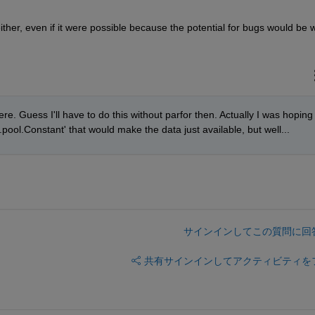
ither, even if it were possible because the potential for bugs would be w
e. Guess I'll have to do this without parfor then. Actually I was hoping 
l.pool.Constant' that would make the data just available, but well...
サインインしてこの質問に回
共有
サインインしてアクティビティを