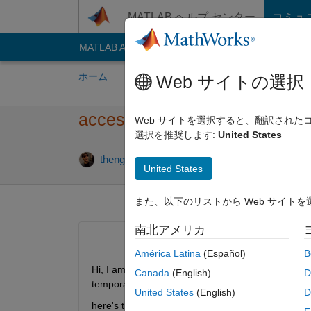
コンテンツへスキップ
MATLAB ヘルプ センター
コミュ
MATLAB Answers
File Exchange
Cody
AI C
ホーム
質問する
回答
閲覧
MATLA
Web サイトの選択
accessing global vars in funct
Web サイトを選択すると、翻訳され
選択を推奨します:
United States
2018 10
thengineer
2018 10 月 9
1 回答
United States
また、以下のリストから Web サイト
南北アメリカ
América Latina
(Español)
B
Hi, I am trying to use global variables to control f
Canada
(English)
D
temporary solution and the global vars will not b
United States
(English)
D
here's the code: