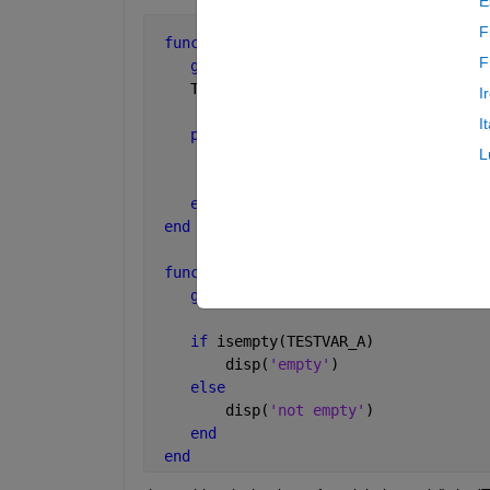
E
F
function 
parfor_globals
F
global 
TESTVAR_A
    TESTVAR_A = 3;
I
I
parfor 
i = 1:2
L
     disp(TESTVAR_A)
     parfor_globals__sub();
end
end
function 
parfor_globals__sub()
global 
TESTVAR_A;
if 
isempty(TESTVAR_A)
        disp(
'empty'
)
else
        disp(
'not empty'
)
end
end