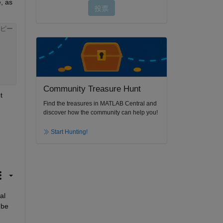
 as 
ピー
Community Treasure Hunt
 
Find the treasures in MATLAB Central and
discover how the community can help you!
Start Hunting!
l 
be 