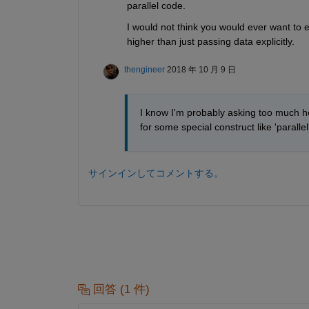
parallel code.
I would not think you would ever want to e
higher than just passing data explicitly.
thengineer
2018 年 10 月 9 日
I know I'm probably asking too much her
for some special construct like 'paralle
サインインしてコメントする。
回答 (1 件)