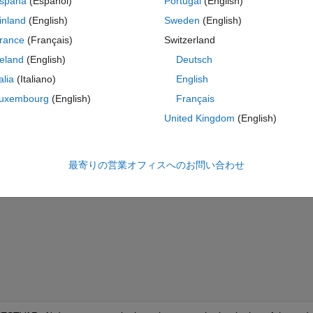
spaña
(Español)
Portugal
(English)
コ
テーマ
inland
(English)
Sweden
(English)
rance
(Français)
Switzerland
reland
(English)
Deutsch
talia
(Italiano)
English
uxembourg
(English)
Français
United Kingdom
(English)
最寄りの営業オフィスへのお問い合わせ