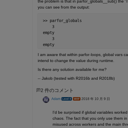
the problem is that in parfor_globals__sub() the '
you can see from the output:
 >> parfor_globals
     3
 empty
     3
 empty
I am aware that within parfor-loops, global vars c
intend to change the value during runtime.
Is there any solution available for me?
-- Jakob (tested with R2016b and R2018b)
2 件のコメント
Adam
2018 年 10 月 9 日
I'd be surprised if global variables worked
chaos. The fact that you only use them in 
misused across workers and the main thr