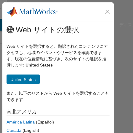
コンテンツへスキップ
MATLAB
Answers
B Answers
File Exchange
Cody
AI Chat Playground
ディス
Web サイトの選択
Web サイトを選択すると、翻訳されたコンテンツにア
クセスし、地域のイベントやサービスを確認できま
Selecting
す。現在の位置情報に基づき、次のサイトの選択を推
奨します:
United States
radio
button
United States
resets
GUI
また、以下のリストから Web サイトを選択することも
できます。
[GUIDE,
R2017b]
南北アメリカ
América Latina
(Español)
TJ
Canada
(English)