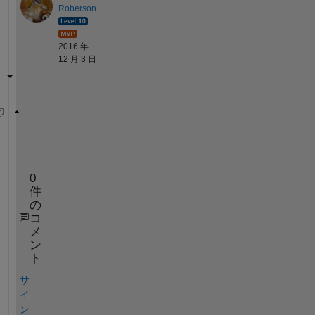
Roberson
2016 年
12 月 3 日
numb = 
'[2:4 6:2:12 17 25 26:28 35 37 38:41 46]'
;
nn = str2num(numb);
0
件
の
コ
メ
ン
ト
サ
イ
ン