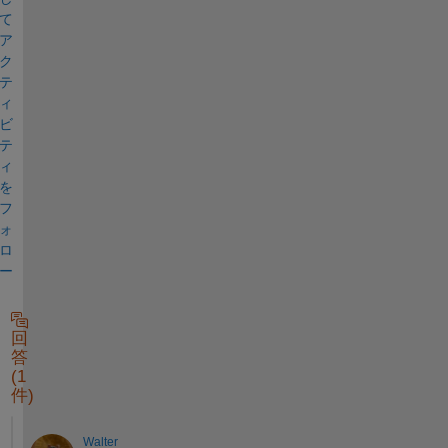
て
ア
ク
テ
ィ
ビ
テ
ィ
を
フ
ォ
ロ
ー
回
答
(1
件)
Walter