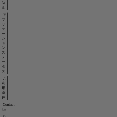
防
止
ア
プ
リ
ケ
ー
シ
ョ
ン
ス
テ
ー
タ
ス
ご
利
用
条
件
Contact
Us
©