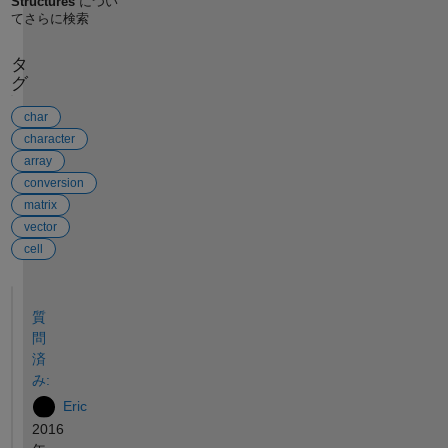
Structures
につい
てさらに検索
タ
グ
char
character
array
conversion
matrix
vector
cell
参考
質
問
済
み:
Eric
2016