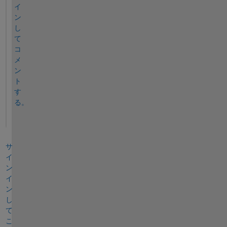
イ
ン
し
て
コ
メ
ン
ト
す
る。
サ
イ
ン
イ
ン
し
て
こ