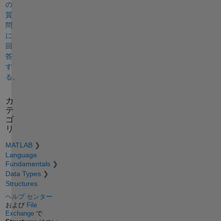
の
質
問
に
回
答
す
る。
カ
テ
ゴ
リ
MATLAB
Language
Fundamentals
Data Types
Structures
ヘルプ センター
および
File
Exchange
で