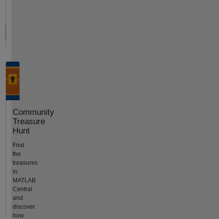
Community
Treasure
Hunt
Find
the
treasures
in
MATLAB
Central
and
discover
how