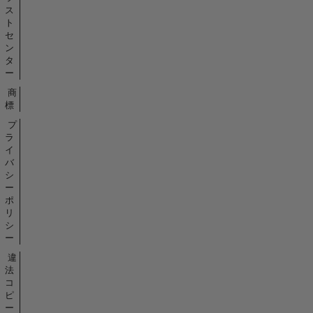
ス
ト
セ
ン
タ
ー
商
標
プ
ラ
イ
バ
シ
ー
ポ
リ
シ
ー
違
法
コ
ピ
ー