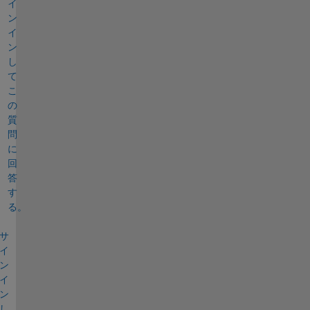
イ
ン
イ
ン
し
て
こ
の
質
問
に
回
答
す
る。
サ
イ
ン
イ
ン
し