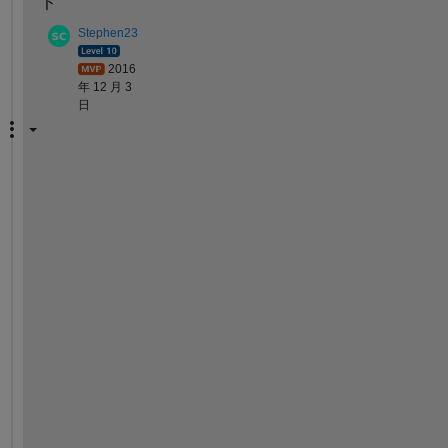
ト
Stephen23
2016
年 12 月 3
日
T
h
e 
a
r
r
a
y 
y
o
u 
s
h