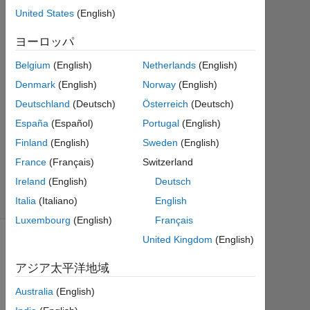
答
United States
(English)
2016
ヨーロッパ
12
月 3
Belgium
(English)
Netherlands
(English)
に更
Denmark
(English)
Norway
(English)
新
Deutschland
(Deutsch)
Österreich
(Deutsch)
28
ビ
España
(Español)
Portugal
(English)
ュ
Finland
(English)
Sweden
(English)
ー
France
(Français)
Switzerland
(30
Ireland
(English)
Deutsch
日
間)
Italia
(Italiano)
English
Luxembourg
(English)
Français
United Kingdom
(English)
アジア太平洋地域
Australia
(English)