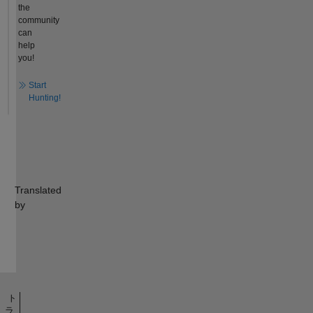
the
community
can
help
you!
Start
Hunting!
Translated
by
ト
ラ