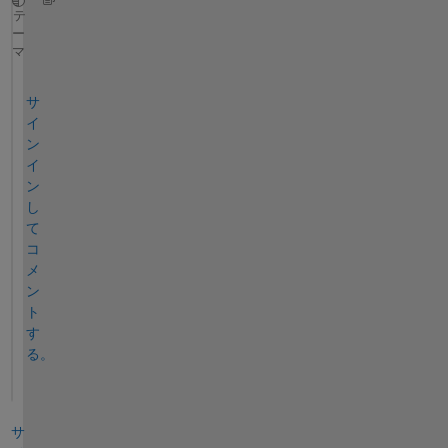
>> numb = [2:4 6:2:12 17 25 26:28 35 37 38:4
テ
ー
>> class(numb)
マ
ans = double
サ
イ
ン
イ
ン
し
て
コ
メ
ン
ト
す
る。
サ