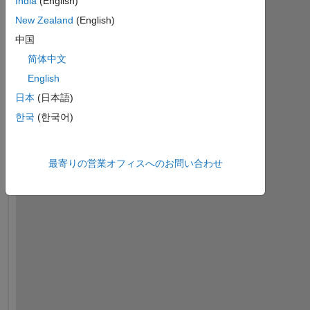
India
(English)
New Zealand
(English)
中国
简体中文
English
日本
(日本語)
한국
(한국어)
H
i 
e
最寄りの営業オフィスへのお問い合わせ
v
e
r
y
o
n
e
,
I