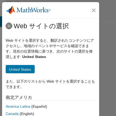
コンテンツへスキップ
MATLAB
Answers
B Answers
File Exchange
Cody
AI Chat Playground
ディス
Web サイトの選択
Web サイトを選択すると、翻訳されたコンテンツにア
クセスし、地域のイベントやサービスを確認できま
Conversion
す。現在の位置情報に基づき、次のサイトの選択を推
奨します:
United States
from char
to matrix
United States
また、以下のリストから Web サイトを選択することも
Eric
できます。
2016
12
南北アメリカ
月 3
1
América Latina
(Español)
回
Canada
(English)