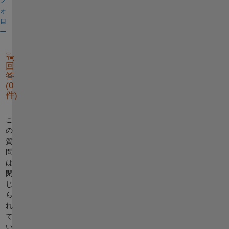
ォ
ロ
ー
回
答
(0
件)
こ
の
質
問
は
閉
じ
ら
れ
て
い