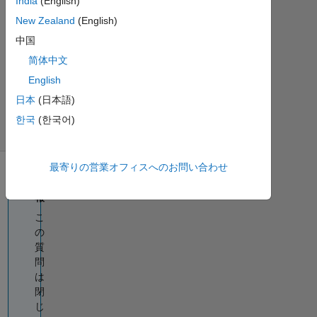
India
(English)
に更
New Zealand
(English)
新
2
中国
ビ
简体中文
ュ
English
ー
(30
日本
(日本語)
日
한국
(한국어)
間)
最寄りの営業オフィスへのお問い合わせ
情
報
こ
の
質
問
は
閉
じ