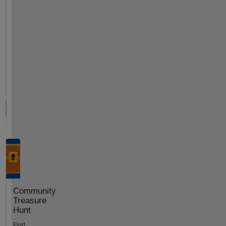
Community
Treasure
Hunt
Find