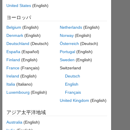
axes.I
United States
(English)
got
ヨーロッパ
some
Belgium
(English)
Netherlands
(English)
error.
Denmark
(English)
Norway
(English)
The
Deutschland
(Deutsch)
Österreich
(Deutsch)
error is
España
(Español)
Portugal
(English)
Finland
(English)
Sweden
(English)
Lakshmipriya
France
(Français)
Switzerland
S
2015
Ireland
(English)
Deutsch
9 月
Italia
(Italiano)
English
3
Luxembourg
(English)
Français
0
United Kingdom
(English)
回
答
アジア太平洋地域
2021
8 月
Australia
(English)
20