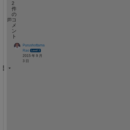
2
件
の
コ
メ
ン
ト
Purushottama
Rao
2015 年 9 月
3 日
c
a
n 
y
o
u 
g
i