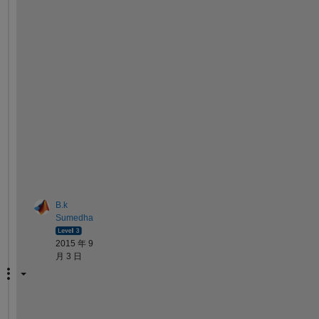
v
e 
y
o
u
r 
c
o
d
e
.
.
B.k
Sumedha
2015 年 9
月 3 日
C