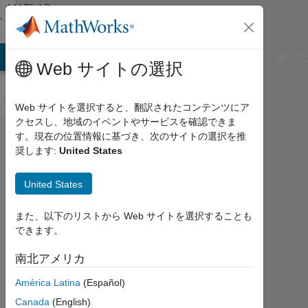
コンテンツへスキップ
MATLAB
Answers
B Answers
File Exchange
Cody
AI Chat Playground
ディス
Web サイトの選択
Web サイトを選択すると、翻訳されたコンテンツにア
クセスし、地域のイベントやサービスを確認できま
I
す。現在の位置情報に基づき、次のサイトの選択を推
奨します:
United States
create
a
United States
matlab
GUI
また、以下のリストから Web サイトを選択することも
できます。
using 2
push
南北アメリカ
buttons
América Latina
(Español)
and 2
Canada
(English)