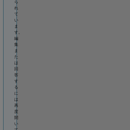
ら
れ
て
い
ま
す。
編
集
ま
た
は
回
答
す
る
に
は
再
度
開
い
て