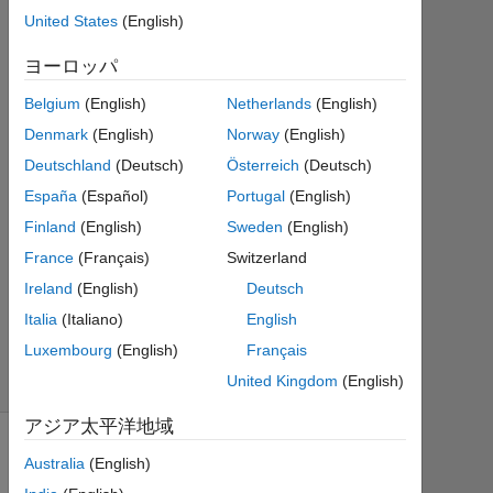
1
United States
(English)
回
答
ヨーロッパ
Belgium
(English)
Netherlands
(English)
2026
Denmark
(English)
Norway
(English)
4 月
15
Deutschland
(Deutsch)
Österreich
(Deutsch)
に更
España
(Español)
Portugal
(English)
新
Finland
(English)
Sweden
(English)
17
France
(Français)
Switzerland
ビ
ュ
Ireland
(English)
Deutsch
ー
Italia
(Italiano)
English
(30
Luxembourg
(English)
Français
日
間)
United Kingdom
(English)
アジア太平洋地域
古
Australia
(English)
い