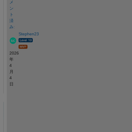
メ
ン
ト
済
み:
Stephen23
2026
年
4
月
4
日