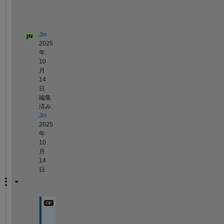
s
.
Jin
2025
年
10
月
14
日
編集
済み:
Jin
2025
年
10
月
14
日
y