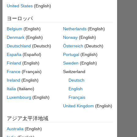
United States
(English)
BAKRI
2025
ヨーロッパ
3 月
17
Belgium
(English)
Netherlands
(English)
0
Denmark
(English)
Norway
(English)
回
Deutschland
(Deutsch)
Österreich
(Deutsch)
答
España
(Español)
Portugal
(English)
2025
Finland
(English)
Sweden
(English)
3 月
France
(Français)
Switzerland
20
Ireland
(English)
Deutsch
に更
新
Italia
(Italiano)
English
2
Luxembourg
(English)
Français
ビ
United Kingdom
(English)
ュ
ー
アジア太平洋地域
(30
日
Australia
(English)
間)