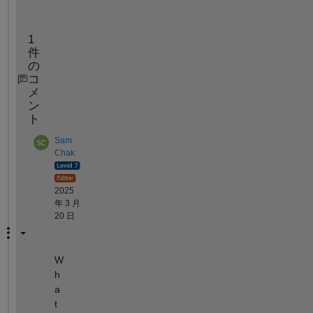
s
1
件
の
コ
メ
ン
ト
Sam
Chak
2025
年 3 月
20 日
W
h
a
t