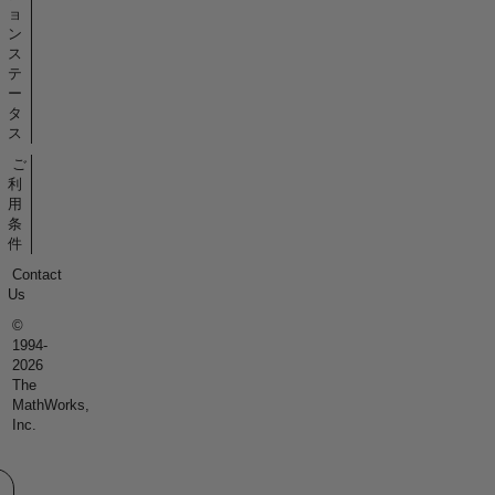
ョ
ン
ス
テ
ー
タ
ス
ご
利
用
条
件
Contact
Us
©
1994-
2026
The
MathWorks,
Inc.
eb サイトの選択