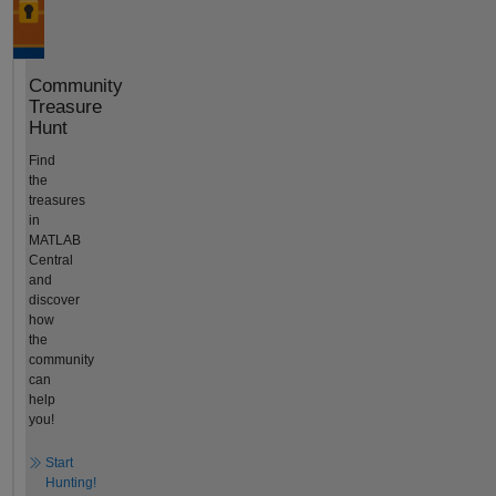
Community
Treasure
Hunt
Find
the
treasures
in
MATLAB
Central
and
discover
how
the
community
can
help
you!
Start
Hunting!