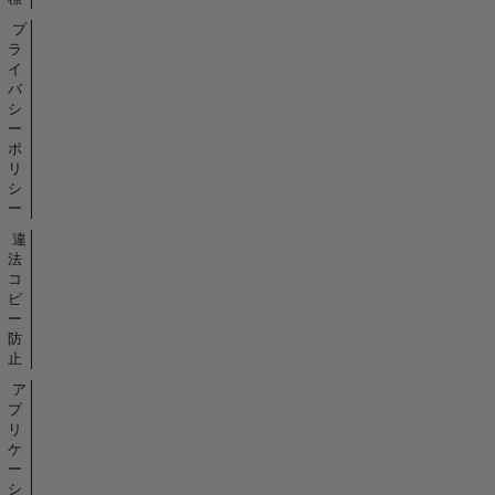
プ
ラ
イ
バ
シ
ー
ポ
リ
シ
ー
違
法
コ
ピ
ー
防
止
ア
プ
リ
ケ
ー
シ