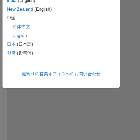
India
(English)
New Zealand
(English)
中国
简体中文
English
日本
(日本語)
한국
(한국어)
最寄りの営業オフィスへのお問い合わせ
H
e
l
l
o 
a