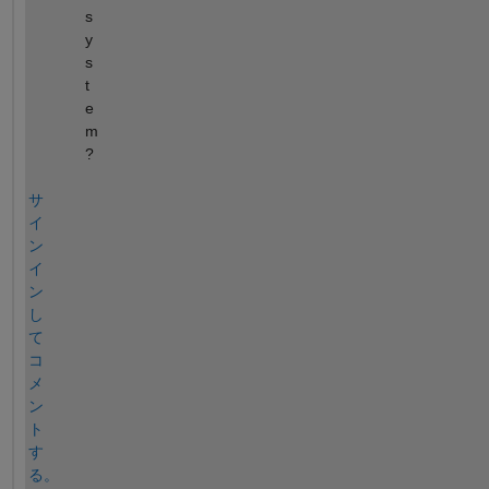
s
y
s
t
e
m
?
サ
イ
ン
イ
ン
し
て
コ
メ
ン
ト
す
る。