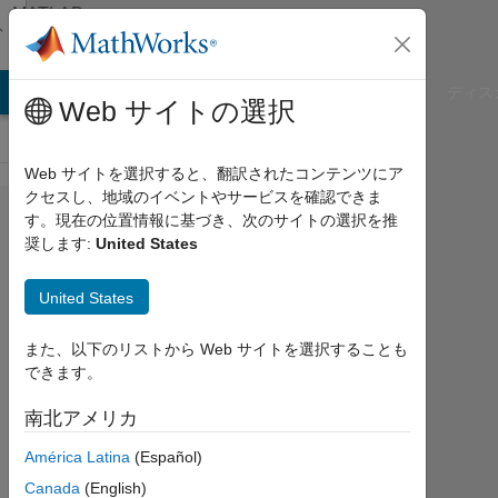
コンテンツへスキップ
MATLAB
Answers
B Answers
File Exchange
Cody
AI Chat Playground
ディス
Web サイトの選択
Web サイトを選択すると、翻訳されたコンテンツにア
クセスし、地域のイベントやサービスを確認できま
calculating the
す。現在の位置情報に基づき、次のサイトの選択を推
奨します:
United States
transmissibility
of a 5 Degrees
United States
of Freedom
(DOF) system
また、以下のリストから Web サイトを選択することも
できます。
using MATLAB
南北アメリカ
FAWAZ
América Latina
(Español)
FAREAD
Canada
(English)
AL