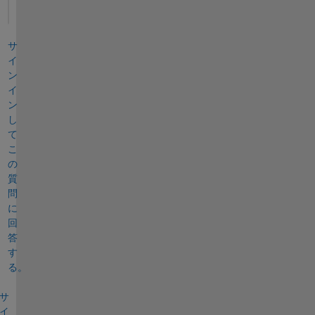
サ
イ
ン
イ
ン
し
て
こ
の
質
問
に
回
答
す
る。
サ
イ