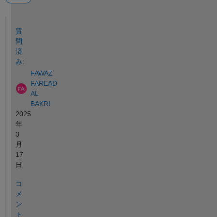
参考
質
問
済
み:
FAWAZ
FAREAD
AL
BAKRI
2025
年
3
月
17
日
コ
メ
ン
ト