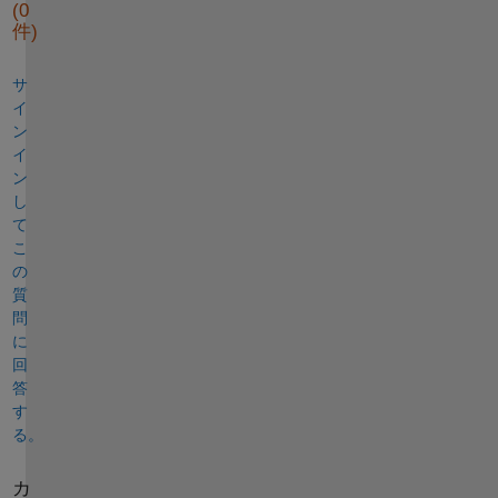
(0
件)
サ
イ
ン
イ
ン
し
て
こ
の
質
問
に
回
答
す
る。
カ