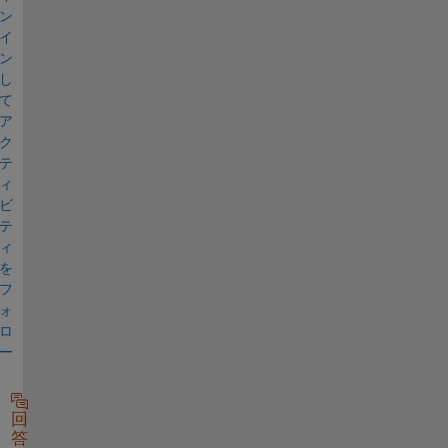
ン
イ
ン
し
て
ア
ク
テ
ィ
ビ
テ
ィ
を
フ
ォ
ロ
ー
回
答