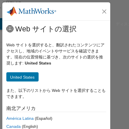
コンテンツへスキップ
MATLAB
Answers
B Answers
File Exchange
Cody
AI Chat Playground
ディス
Web サイトの選択
Web サイトを選択すると、翻訳されたコンテンツにア
クセスし、地域のイベントやサービスを確認できま
How to train
す。現在の位置情報に基づき、次のサイトの選択を推
奨します:
United States
Unet
semantic
United States
segmentation
with only one
また、以下のリストから Web サイトを選択することも
できます。
single
class/label?
南北アメリカ
América Latina
(Español)
Al
Canada
(English)