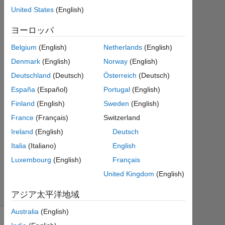
2024
United States
(English)
8 月
6
ヨーロッパ
1
Belgium
(English)
Netherlands
(English)
回
答
Denmark
(English)
Norway
(English)
Deutschland
(Deutsch)
Österreich
(Deutsch)
2024
España
(Español)
Portugal
(English)
8 月
6 に
Finland
(English)
Sweden
(English)
更新
France
(Français)
Switzerland
15
Ireland
(English)
Deutsch
ビ
Italia
(Italiano)
English
ュ
ー
Luxembourg
(English)
Français
(30
United Kingdom
(English)
日
間)
アジア太平洋地域
Australia
(English)