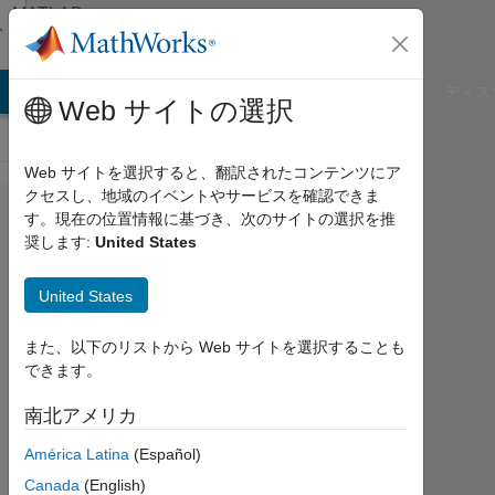
コンテンツへスキップ
MATLAB
Answers
B Answers
File Exchange
Cody
AI Chat Playground
ディス
Web サイトの選択
Web サイトを選択すると、翻訳されたコンテンツにア
クセスし、地域のイベントやサービスを確認できま
How can I
す。現在の位置情報に基づき、次のサイトの選択を推
奨します:
United States
store
vectors of
United States
different
sizes into a
また、以下のリストから Web サイトを選択することも
できます。
column
array to be
南北アメリカ
then added
América Latina
(Español)
to Table
Canada
(English)