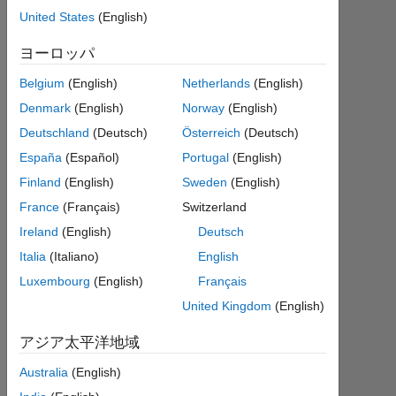
that was
United States
(English)
created
ヨーロッパ
previously?
Belgium
(English)
Netherlands
(English)
Denmark
(English)
Norway
(English)
SnooptheEngineer
Deutschland
(Deutsch)
Österreich
(Deutsch)
2022
8 月
España
(Español)
Portugal
(English)
22
Finland
(English)
Sweden
(English)
0
France
(Français)
Switzerland
回
答
Ireland
(English)
Deutsch
Italia
(Italiano)
English
2022
Luxembourg
(English)
Français
8 月
United Kingdom
(English)
25
に更
アジア太平洋地域
新
35
Australia
(English)
ビ