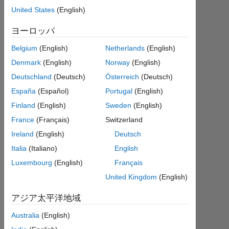
月
United States
(English)
24
2
ヨーロッパ
回
Belgium
(English)
Netherlands
(English)
答
Denmark
(English)
Norway
(English)
回
Deutschland
(Deutsch)
Österreich
(Deutsch)
答
España
(Español)
Portugal
(English)
採
Finland
(English)
Sweden
(English)
用
済
France
(Français)
Switzerland
み
Ireland
(English)
Deutsch
Italia
(Italiano)
English
2021
Luxembourg
(English)
Français
12
月
United Kingdom
(English)
27
アジア太平洋地域
に更
新
Australia
(English)
25