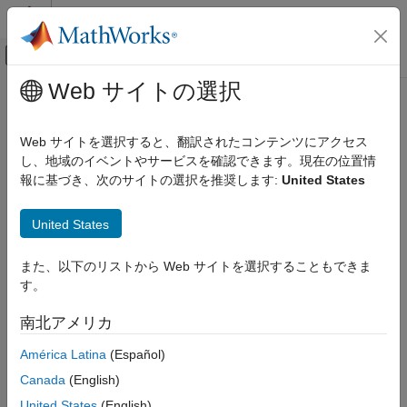
コンテンツへスキップ
MATLAB ヘルプ センター
オフキャンバス ナビゲーション メ
メインコンテンツ
Web サイトの選択
ドキュメンテーションのホーム
Wireless Communications
Web サイトを選択すると、翻訳されたコンテンツにアクセス
し、地域のイベントやサービスを確認できます。現在の位置情
報に基づき、次のサイトの選択を推奨します:
United States
How useful was this information?
United States
また、以下のリストから Web サイトを選択することもできま
す。
南北アメリカ
América Latina
(Español)
Canada
(English)
United States
(English)