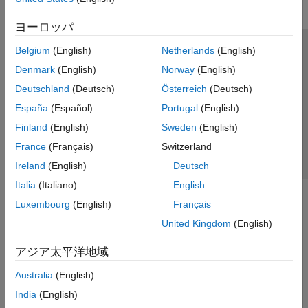
ヨーロッパ
Belgium
(English)
Netherlands
(English)
トラストセンター
商標
プライバシー ポリシー
Denmark
(English)
Norway
(English)
違法コピー防止
アプリケーション ステータス
お問い合わせ
Deutschland
(Deutsch)
Österreich
(Deutsch)
© 1994-2026 The MathWorks, Inc.
España
(Español)
Portugal
(English)
Finland
(English)
Sweden
(English)
Web サイ
日本
France
(Français)
Switzerland
Ireland
(English)
Deutsch
Italia
(Italiano)
English
Luxembourg
(English)
Français
United Kingdom
(English)
アジア太平洋地域
Australia
(English)
India
(English)