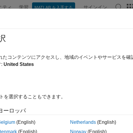
ニティ
学習
サインイン
MATLAB を入手する
ation
Examples
Functions
Blocks
Apps
Videos
択
されたコンテンツにアクセスし、地域のイベントやサービスを
How useful was this informa
:
United States
イトを選択することもできます。
ヨーロッパ
Belgium
(English)
Netherlands
(English)
Denmark
(English)
Norway
(English)