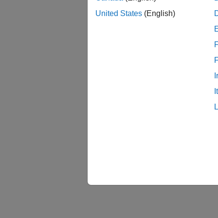
United States
(English)
F
I
I