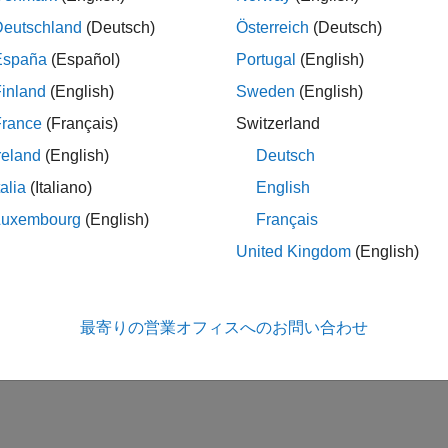
Deutschland
(Deutsch)
Österreich
(Deutsch)
España
(Español)
Portugal
(English)
inland
(English)
Sweden
(English)
France
(Français)
Switzerland
reland
(English)
Deutsch
talia
(Italiano)
English
Luxembourg
(English)
Français
United Kingdom
(English)
最寄りの営業オフィスへのお問い合わせ