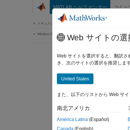
コンテンツへスキップ
MATLAB ヘルプ センター
コミュ
Document
ドキュメンテーションのホーム
Wireless Communications
Web サイトの選
Web サイトを選択すると、翻訳
き、次のサイトの選択を推奨します
United States
また、以下のリストから Web サ
南北アメリカ
América Latina
(Español)
Canada
(English)