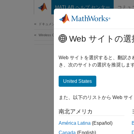
コンテンツへスキップ
MATLAB ヘルプ センター
コミュ
Document
ドキュメンテーションのホーム
Wireless Communications
Web サイトの選
Web サイトを選択すると、翻訳
き、次のサイトの選択を推奨します
United States
また、以下のリストから Web サ
南北アメリカ
América Latina
(Español)
Canada
(English)