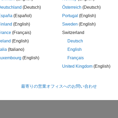
Deutschland
(Deutsch)
Österreich
(Deutsch)
España
(Español)
Portugal
(English)
inland
(English)
Sweden
(English)
France
(Français)
Switzerland
reland
(English)
Deutsch
talia
(Italiano)
English
Luxembourg
(English)
Français
United Kingdom
(English)
最寄りの営業オフィスへのお問い合わせ