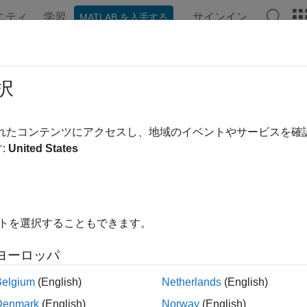
ニティ
学習
サインイン
MATLAB を入手する
ation
Examples
Functions
Blocks
Apps
Videos
択
されたコンテンツにアクセスし、地域のイベントやサービスを
How useful was this informa
:
United States
イトを選択することもできます。
ヨーロッパ
Belgium
(English)
Netherlands
(English)
Denmark
(English)
Norway
(English)