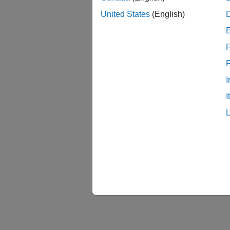
United States
(English)
F
I
I