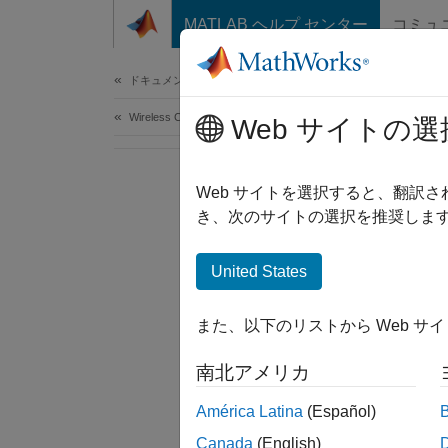
コンテンツへスキップ
MATLAB ヘルプ センター
コミュ
Document
ドキュメンテーションのホーム
Wireless Communications
Web サイトの選
Web サイトを選択すると、翻訳
き、次のサイトの選択を推奨します
United States
また、以下のリストから Web サ
南北アメリカ
América Latina
(Español)
Canada
(English)