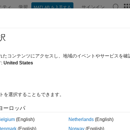
ニティ
学習
サインイン
MATLAB を入手する
ation
Examples
Functions
Blocks
Videos
Answe
択
されたコンテンツにアクセスし、地域のイベントやサービスを
How useful was this informa
:
United States
イトを選択することもできます。
ヨーロッパ
Belgium
(English)
Netherlands
(English)
Denmark
(English)
Norway
(English)