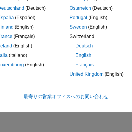
Deutschland
(Deutsch)
Österreich
(Deutsch)
España
(Español)
Portugal
(English)
inland
(English)
Sweden
(English)
France
(Français)
Switzerland
reland
(English)
Deutsch
talia
(Italiano)
English
Luxembourg
(English)
Français
United Kingdom
(English)
最寄りの営業オフィスへのお問い合わせ