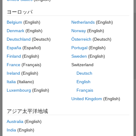
ヨーロッパ
Belgium
(English)
Netherlands
(English)
トラストセンター
商標
プライバシー ポリシー
Denmark
(English)
Norway
(English)
違法コピー防止
アプリケーション ステータス
お問い合わせ
Deutschland
(Deutsch)
Österreich
(Deutsch)
© 1994-2026 The MathWorks, Inc.
España
(Español)
Portugal
(English)
Finland
(English)
Sweden
(English)
Web サイ
日本
France
(Français)
Switzerland
Ireland
(English)
Deutsch
Italia
(Italiano)
English
Luxembourg
(English)
Français
United Kingdom
(English)
アジア太平洋地域
Australia
(English)
India
(English)