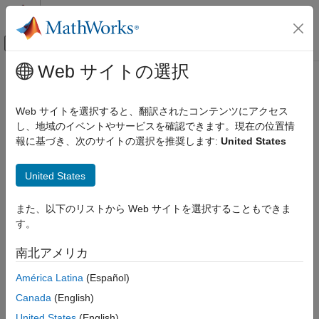
コンテンツへスキップ
MATLAB ヘルプ センター
オフキャンバス ナビゲーション メ
メインコンテンツ
Web サイトの選択
ドキュメンテーションのホーム
テストと計測
Web サイトを選択すると、翻訳されたコンテンツにアクセス
自動車
し、地域のイベントやサービスを確認できます。現在の位置情
報に基づき、次のサイトの選択を推奨します:
United States
この情報は役に立ちましたか？
United States
また、以下のリストから Web サイトを選択することもできま
す。
南北アメリカ
América Latina
(Español)
Canada
(English)
United States
(English)