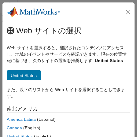
コンテンツへスキップ
MATLAB ヘルプ センター
オフキャンバス ナビゲーション メ
メインコンテンツ
Web サイトの選択
ドキュメンテーションのホーム
テストと計測
Web サイトを選択すると、翻訳されたコンテンツにアクセス
自動車
し、地域のイベントやサービスを確認できます。現在の位置情
この情報は役に立ちましたか？
報に基づき、次のサイトの選択を推奨します:
United States
United States
また、以下のリストから Web サイトを選択することもできま
す。
南北アメリカ
América Latina
(Español)
Canada
(English)
United States
(English)