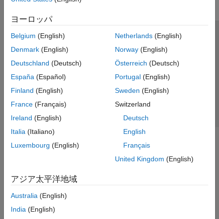
ヨーロッパ
Belgium
(English)
Netherlands
(English)
トラストセンター
商標
プライバシー ポリシー
Denmark
(English)
Norway
(English)
違法コピー防止
アプリケーション ステータス
お問い合わせ
Deutschland
(Deutsch)
Österreich
(Deutsch)
© 1994-2026 The MathWorks, Inc.
España
(Español)
Portugal
(English)
Finland
(English)
Sweden
(English)
Web サイ
日本
France
(Français)
Switzerland
Ireland
(English)
Deutsch
Italia
(Italiano)
English
Luxembourg
(English)
Français
United Kingdom
(English)
アジア太平洋地域
Australia
(English)
India
(English)