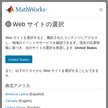
コンテンツへスキップ
MATLAB ヘルプ センター
オフキャンバス ナビゲーション メ
メインコンテンツ
Web サイトの選択
ドキュメンテーションのホーム
イメージ処理とコンピューター ビジョン
Web サイトを選択すると、翻訳されたコンテンツにアクセス
し、地域のイベントやサービスを確認できます。現在の位置情
報に基づき、次のサイトの選択を推奨します:
United States
この情報は役に立ちましたか？
United States
また、以下のリストから Web サイトを選択することもできま
す。
南北アメリカ
América Latina
(Español)
Canada
(English)
United States
(English)