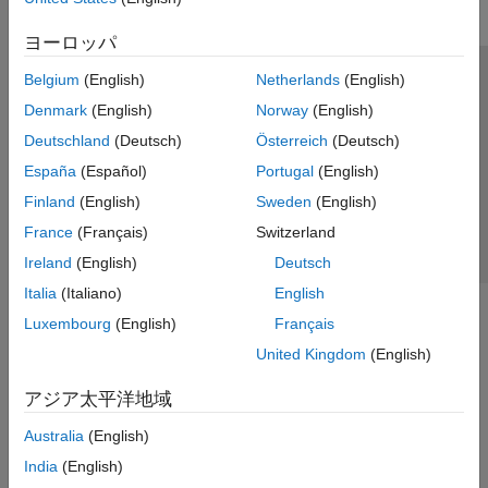
ヨーロッパ
Belgium
(English)
Netherlands
(English)
トラストセンター
商標
プライバシー ポリシー
Denmark
(English)
Norway
(English)
違法コピー防止
アプリケーション ステータス
お問い合わせ
Deutschland
(Deutsch)
Österreich
(Deutsch)
© 1994-2026 The MathWorks, Inc.
España
(Español)
Portugal
(English)
Finland
(English)
Sweden
(English)
Web サイ
日本
France
(Français)
Switzerland
Ireland
(English)
Deutsch
Italia
(Italiano)
English
Luxembourg
(English)
Français
United Kingdom
(English)
アジア太平洋地域
Australia
(English)
India
(English)