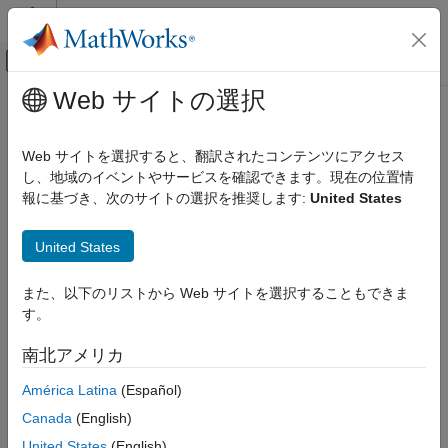
コンテンツへスキップ
MATLAB ヘルプ センター
オフキャンバス ナビゲーション メ
メインコンテンツ
Web サイトの選択
ドキュメンテーションのホーム
イメージ処理とコンピューター ビジョン
Web サイトを選択すると、翻訳されたコンテンツにアクセス
し、地域のイベントやサービスを確認できます。現在の位置情
報に基づき、次のサイトの選択を推奨します:
United States
この情報は役に立ちましたか？
United States
また、以下のリストから Web サイトを選択することもできま
す。
南北アメリカ
América Latina
(Español)
Canada
(English)
United States
(English)