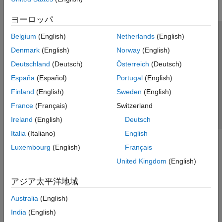
ヨーロッパ
Belgium
(English)
Netherlands
(English)
トラストセンター
商標
プライバシー ポリシー
Denmark
(English)
Norway
(English)
違法コピー防止
アプリケーション ステータス
お問い合わせ
Deutschland
(Deutsch)
Österreich
(Deutsch)
© 1994-2026 The MathWorks, Inc.
España
(Español)
Portugal
(English)
Finland
(English)
Sweden
(English)
Web サイ
日本
France
(Français)
Switzerland
Ireland
(English)
Deutsch
Italia
(Italiano)
English
Luxembourg
(English)
Français
United Kingdom
(English)
アジア太平洋地域
Australia
(English)
India
(English)