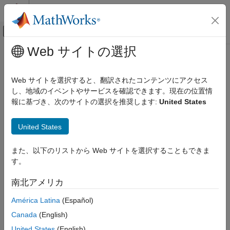
コンテンツへスキップ
MATLAB ヘルプ センター
オフキャンバス ナビゲーション メ
メインコンテンツ
Web サイトの選択
ドキュメンテーションのホーム
イメージ処理とコンピューター ビジョン
Web サイトを選択すると、翻訳されたコンテンツにアクセス
し、地域のイベントやサービスを確認できます。現在の位置情
報に基づき、次のサイトの選択を推奨します:
United States
この情報は役に立ちましたか？
United States
また、以下のリストから Web サイトを選択することもできま
す。
南北アメリカ
América Latina
(Español)
Canada
(English)
United States
(English)