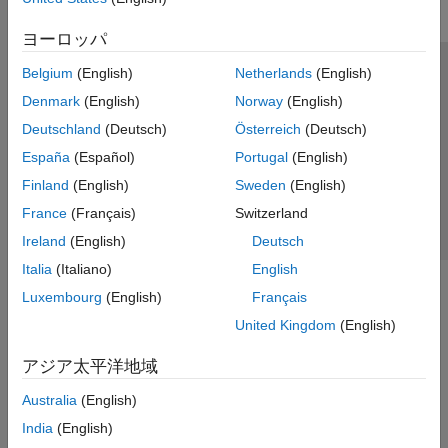
ヨーロッパ
Belgium
(English)
Netherlands
(English)
トラストセンター
商標
プライバシー ポリシー
Denmark
(English)
Norway
(English)
違法コピー防止
アプリケーション ステータス
お問い合わせ
Deutschland
(Deutsch)
Österreich
(Deutsch)
© 1994-2026 The MathWorks, Inc.
España
(Español)
Portugal
(English)
Finland
(English)
Sweden
(English)
Web サイ
日本
France
(Français)
Switzerland
Ireland
(English)
Deutsch
Italia
(Italiano)
English
Luxembourg
(English)
Français
United Kingdom
(English)
アジア太平洋地域
Australia
(English)
India
(English)