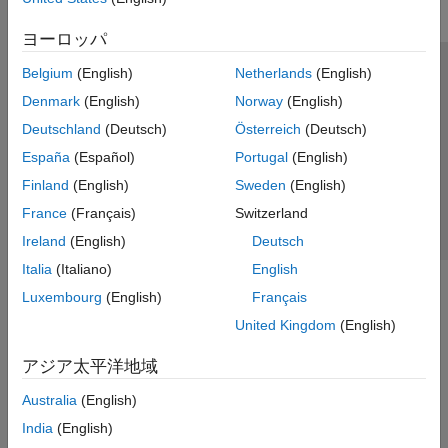
ヨーロッパ
Belgium
(English)
Netherlands
(English)
トラストセンター
商標
プライバシー ポリシー
Denmark
(English)
Norway
(English)
違法コピー防止
アプリケーション ステータス
お問い合わせ
Deutschland
(Deutsch)
Österreich
(Deutsch)
© 1994-2026 The MathWorks, Inc.
España
(Español)
Portugal
(English)
Finland
(English)
Sweden
(English)
Web サイ
日本
France
(Français)
Switzerland
Ireland
(English)
Deutsch
Italia
(Italiano)
English
Luxembourg
(English)
Français
United Kingdom
(English)
アジア太平洋地域
Australia
(English)
India
(English)