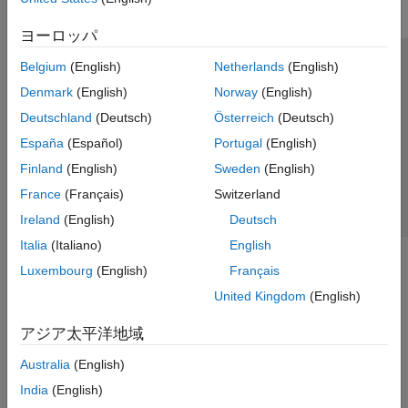
ヨーロッパ
Belgium
(English)
Netherlands
(English)
トラストセンター
商標
プライバシー ポリシー
Denmark
(English)
Norway
(English)
違法コピー防止
アプリケーション ステータス
お問い合わせ
Deutschland
(Deutsch)
Österreich
(Deutsch)
© 1994-2026 The MathWorks, Inc.
España
(Español)
Portugal
(English)
Finland
(English)
Sweden
(English)
Web サイ
日本
France
(Français)
Switzerland
Ireland
(English)
Deutsch
Italia
(Italiano)
English
Luxembourg
(English)
Français
United Kingdom
(English)
アジア太平洋地域
Australia
(English)
India
(English)