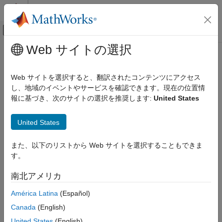
コンテンツへスキップ
MATLAB ヘルプ センター
オフキャンバス ナビゲーション メ
メインコンテンツ
Web サイトの選択
ドキュメンテーションのホーム
イメージ処理とコンピューター ビジョン
Web サイトを選択すると、翻訳されたコンテンツにアクセス
し、地域のイベントやサービスを確認できます。現在の位置情
この情報は役に立ちましたか？
報に基づき、次のサイトの選択を推奨します:
United States
United States
また、以下のリストから Web サイトを選択することもできま
す。
南北アメリカ
América Latina
(Español)
Canada
(English)
United States
(English)