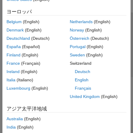
ヨーロッパ
Belgium
(English)
Netherlands
(English)
トラストセンター
商標
プライバシー ポリシー
Denmark
(English)
Norway
(English)
違法コピー防止
アプリケーション ステータス
お問い合わせ
Deutschland
(Deutsch)
Österreich
(Deutsch)
© 1994-2026 The MathWorks, Inc.
España
(Español)
Portugal
(English)
Finland
(English)
Sweden
(English)
Web サイ
日本
France
(Français)
Switzerland
Ireland
(English)
Deutsch
Italia
(Italiano)
English
Luxembourg
(English)
Français
United Kingdom
(English)
アジア太平洋地域
Australia
(English)
India
(English)