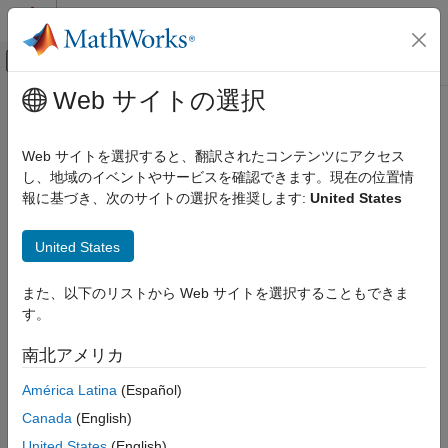
コンテンツへスキップ
MATLAB ヘルプ センター
オフキャンバス ナビゲーション メ
メインコンテンツ
Web サイトの選択
ドキュメンテーションのホーム
テストと計測
Web サイトを選択すると、翻訳されたコンテンツにアクセス
し、地域のイベントやサービスを確認できます。現在の位置情
報に基づき、次のサイトの選択を推奨します:
United States
この情報は役に立ちましたか？
United States
また、以下のリストから Web サイトを選択することもできま
す。
南北アメリカ
América Latina
(Español)
Canada
(English)
United States
(English)