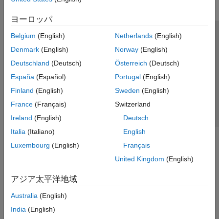
ヨーロッパ
Belgium
(English)
Netherlands
(English)
トラストセンター
商標
プライバシー ポリシー
Denmark
(English)
Norway
(English)
違法コピー防止
アプリケーション ステータス
お問い合わせ
Deutschland
(Deutsch)
Österreich
(Deutsch)
© 1994-2026 The MathWorks, Inc.
España
(Español)
Portugal
(English)
Finland
(English)
Sweden
(English)
Web サイ
日本
France
(Français)
Switzerland
Ireland
(English)
Deutsch
Italia
(Italiano)
English
Luxembourg
(English)
Français
United Kingdom
(English)
アジア太平洋地域
Australia
(English)
India
(English)