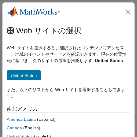
コンテンツへスキップ
MATLAB ヘルプ センター
オフキャンバス ナビゲーション メ
メインコンテンツ
Web サイトの選択
ドキュメンテーションのホーム
システムズ エンジニアリング
Web サイトを選択すると、翻訳されたコンテンツにアクセス
し、地域のイベントやサービスを確認できます。現在の位置情
報に基づき、次のサイトの選択を推奨します:
United States
この情報は役に立ちましたか？
United States
また、以下のリストから Web サイトを選択することもできま
す。
南北アメリカ
América Latina
(Español)
Canada
(English)
United States
(English)