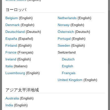
ヨーロッパ
Belgium
(English)
Netherlands
(English)
トラストセンター
商標
プライバシー ポリシー
Denmark
(English)
Norway
(English)
違法コピー防止
アプリケーション ステータス
お問い合わせ
Deutschland
(Deutsch)
Österreich
(Deutsch)
© 1994-2026 The MathWorks, Inc.
España
(Español)
Portugal
(English)
Finland
(English)
Sweden
(English)
Web サイ
日本
France
(Français)
Switzerland
Ireland
(English)
Deutsch
Italia
(Italiano)
English
Luxembourg
(English)
Français
United Kingdom
(English)
アジア太平洋地域
Australia
(English)
India
(English)