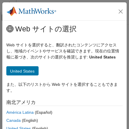
コンテンツへスキップ
MATLAB ヘルプ センター
オフキャンバス ナビゲーション メ
メインコンテンツ
Web サイトの選択
ドキュメンテーションのホーム
システムズ エンジニアリング
Web サイトを選択すると、翻訳されたコンテンツにアクセス
し、地域のイベントやサービスを確認できます。現在の位置情
報に基づき、次のサイトの選択を推奨します:
United States
この情報は役に立ちましたか？
United States
また、以下のリストから Web サイトを選択することもできま
す。
南北アメリカ
América Latina
(Español)
Canada
(English)
United States
(English)