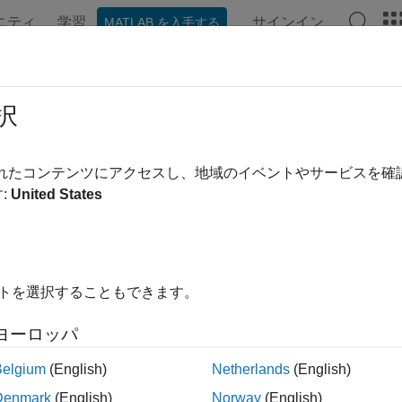
ニティ
学習
サインイン
MATLAB を入手する
ation
Examples
Functions
Blocks
Videos
Answe
択
されたコンテンツにアクセスし、地域のイベントやサービスを
How useful was this informa
:
United States
イトを選択することもできます。
ヨーロッパ
Belgium
(English)
Netherlands
(English)
Denmark
(English)
Norway
(English)