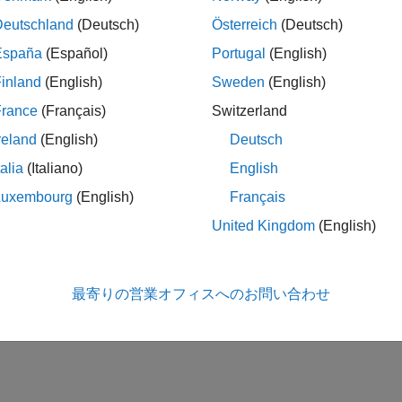
Deutschland
(Deutsch)
Österreich
(Deutsch)
España
(Español)
Portugal
(English)
inland
(English)
Sweden
(English)
France
(Français)
Switzerland
reland
(English)
Deutsch
talia
(Italiano)
English
Luxembourg
(English)
Français
United Kingdom
(English)
最寄りの営業オフィスへのお問い合わせ