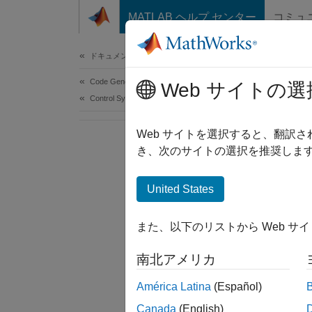
コンテンツへスキップ
MATLAB ヘルプ センター
コミュ
Document
ドキュメンテーションのホーム
Code Generation
Web サイトの選
Control Systems
Web サイトを選択すると、翻訳
き、次のサイトの選択を推奨します
United States
また、以下のリストから Web サ
南北アメリカ
América Latina
(Español)
Canada
(English)