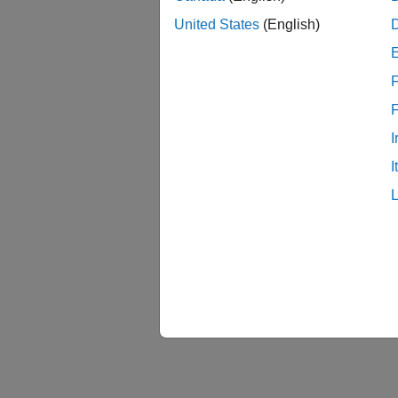
United States
(English)
F
I
I