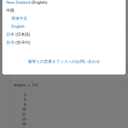
New Zealand
(English)
中国
简体中文
緑の円と破線が、最小交差検証誤差のある
を示します。
Lambda
English
青の円と破線が、最小交差検証誤差のある点と 1 つの標準偏差を
日本
(日本語)
示します。
한국
(한국어)
識別された 2 つの点に対応する非ゼロのモデル係数を検出しま
す。
最寄りの営業オフィスへのお問い合わせ
minpts = find(B(:,FitInfo.IndexMinDeviance))
minpts = 
7×1
     3

     5

     6

    10

    11

    15

    16
