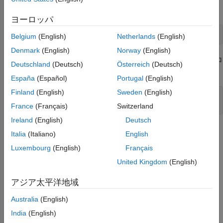
ます。
ヨーロッパ
[B,FitInfo] = lassoglm(X,y,
'poisson'
,
'CV'
,10);
Belgium
(English)
Netherlands
(English)
Denmark
(English)
Norway
(English)
正則化パラメーターの効果を確認するために交差検証プロ
Lambda
Deutschland
(Deutsch)
Österreich
(Deutsch)
ットを調べます。
España
(Español)
Portugal
(English)
Finland
(English)
Sweden
(English)
lassoPlot(B,FitInfo,
'plottype'
,
'CV'
);    

legend(
'show'
) 
% show legend
France
(Français)
Switzerland
Ireland
(English)
Deutsch
Italia
(Italiano)
English
Luxembourg
(English)
Français
United Kingdom
(English)
アジア太平洋地域
Australia
(English)
India
(English)