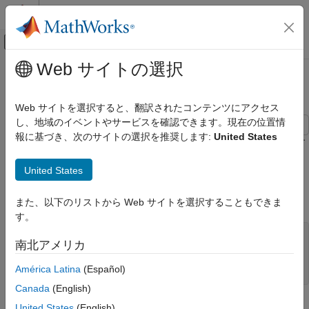
コンテンツへスキップ
MATLAB ヘルプ センター
オフキャンバス ナビゲーション メ
メインコンテンツ
Web サイトの選択
ドキュメンテーションのホーム
ポアソン回帰の正則化
AI および統計
Web サイトを選択すると、翻訳されたコンテンツにアクセス
し、地域のイベントやサービスを確認できます。現在の位置情
Statistics and Machine Learning Toolbox
報に基づき、次のサイトの選択を推奨します:
United States
回帰
次の例は、一般化線形モデルから冗長な予測子を見つけて削除す
る方法を示します。
一般化線形モデル
United States
正則化
20 個の予測子でデータを作成し、そのうちの 3 つのみの予測子
と 1 つの定数を使ってポアソン応答を作成します。
ポアソン回帰の正則化
また、以下のリストから Web サイトを選択することもできま
す。
rng(
'default'
) 
% for reproducibility
南北アメリカ
X = randn(100,20);

mu = exp(X(:,[5 10 15])*[.4;.2;.3] + 1);

América Latina
(Español)
y = poissrnd(mu);
Canada
(English)
データのポアソン回帰モデルの交差検証 LASSO 正則化を構築し
United States
(English)