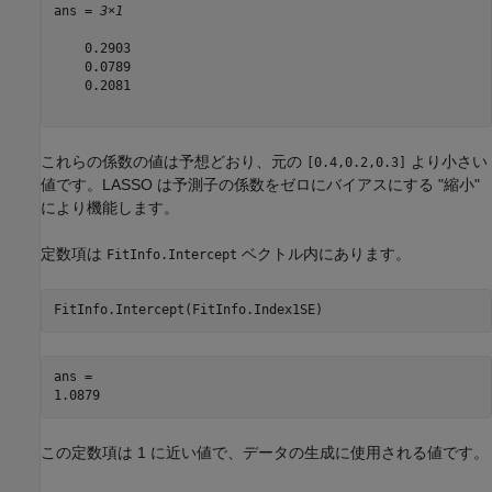
ans = 
3×1
    0.2903

    0.0789

    0.2081

これらの係数の値は予想どおり、元の
より小さい
[0.4,0.2,0.3]
値です。LASSO は予測子の係数をゼロにバイアスにする "縮小"
により機能します。
定数項は
ベクトル内にあります。
FitInfo.Intercept
FitInfo.Intercept(FitInfo.Index1SE)
ans = 

この定数項は 1 に近い値で、データの生成に使用される値です。