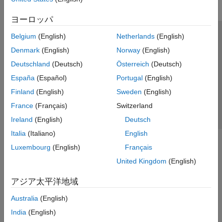
ヨーロッパ
Belgium
(English)
Netherlands
(English)
トラストセンター
商標
プライバシー ポリシー
Denmark
(English)
Norway
(English)
違法コピー防止
アプリケーション ステータス
お問い合わせ
Deutschland
(Deutsch)
Österreich
(Deutsch)
© 1994-2026 The MathWorks, Inc.
España
(Español)
Portugal
(English)
Finland
(English)
Sweden
(English)
Web サイ
日本
France
(Français)
Switzerland
Ireland
(English)
Deutsch
Italia
(Italiano)
English
Luxembourg
(English)
Français
United Kingdom
(English)
アジア太平洋地域
Australia
(English)
India
(English)