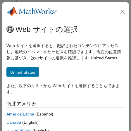
コンテンツへスキップ
MATLAB ヘルプ センター
オフキャンバス ナビゲーション メ
メインコンテンツ
Web サイトの選択
ドキュメンテーションのホーム
AI および統計
Web サイトを選択すると、翻訳されたコンテンツにアクセス
し、地域のイベントやサービスを確認できます。現在の位置情
報に基づき、次のサイトの選択を推奨します:
United States
この情報は役に立ちましたか？
United States
また、以下のリストから Web サイトを選択することもできま
す。
南北アメリカ
América Latina
(Español)
Canada
(English)
United States
(English)